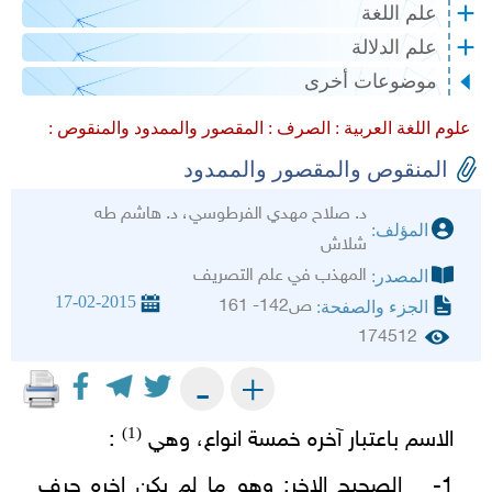
علم اللغة
علم الدلالة
موضوعات أخرى
علوم اللغة العربية :
الصرف :
المقصور والممدود والمنقوص :
المنقوص والمقصور والممدود
د. صلاح مهدي الفرطوسي، د. هاشم طه
المؤلف:
شلاش
المهذب في علم التصريف
المصدر:
17-02-2015
ص142- 161
الجزء والصفحة:
174512
+
-
(1)
الاسم باعتبار آخره خمسة انواع، وهي
:
1- الصحيح الاخر: وهو ما لم يكن اخره حرف