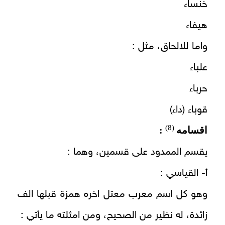
خنساء
هيفاء
واما للالحاق، مثل :
علباء
حرباء
قوباء (داء)
(8)
اقسامه
:
يقسم الممدود على قسمين، وهما :
أ‌- القياسي :
وهو كل اسم معرب معتل اخره همزة قبلها الف
زائدة، له نظير من الصحيح، ومن امثلته ما يأتي :