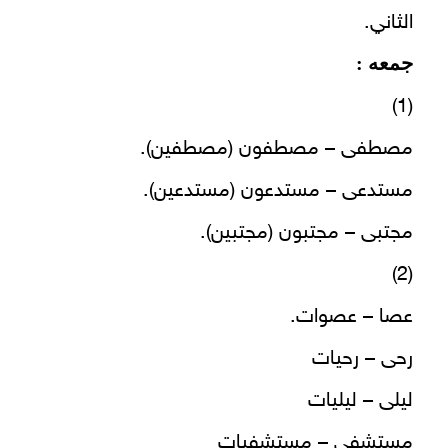
الثاني.
جمعه :
(1)
مصطفى – مصطفون (مصطفين).
مستدعى – مستدعون (مستدعين).
مجتبى – مجتبون (مجتبين).
(2)
عصا – عصوات.
رحى – رحيات
ليلى – ليليات
مستشفى – مستشفيات