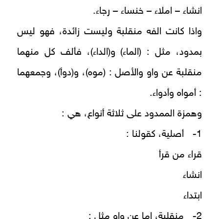
انشاء – املاء – خنساء – رجاء.
واذا كانت الفه منقلبة وليست زائدة، فهو ليس
بمدود، مثل : (الماء) و(الداء)، فألف كل منهما
منقلبة عن واو والأصل : (موه)، و(دوأ)، وجمعهما
: أمواه وأدواء.
وهمزة الممدود على ثلاثة أنواع، هي :
1- أصلية، كقولنا :
قراء من قرأ
انشاء
ابتداء
2- منقلبة، اما عن واو مثل :