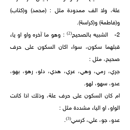
علة، ولا الف ممدودة مثل : (محمد) و(كتاب)
و(فاطمة) و(كراسة).
(2)
2- الشبيه بالصحيح
: وهو ما آخره واو او ياء
قبلهما سكون، سواء اكان السكون على حرف
صحيح، مثل :
جري، رمي، وهي، عري، هدي، دلو، رهو، بهو،
عدو، سهو، لهو.
ام كان السكون على حرف علة، وذلك اذا كانت
الواو، او الياء مشددة مثل :
(3)
عدو، جو، علي، كرسي
.