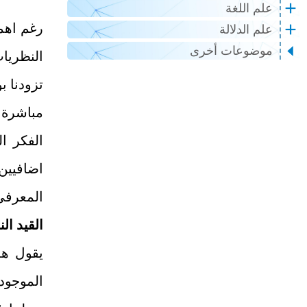
علم اللغة
رغم اهمي
علم الدلالة
موضوعات أخرى
النظريا
تزودنا ب
مباشرة 
الفكر ا
اضافيين 
المعرفي
القيد ال
يقول هذ
الموجود