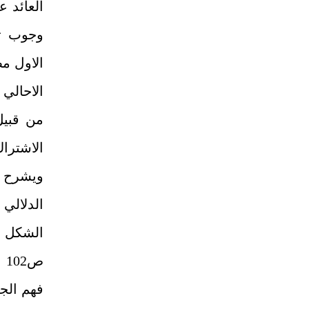
العائد 
وجوب تق
الاول مض
الاحالي
من قبيل
الاشتراك
الدلالي
الشكل ال
ص102
فهم الجم