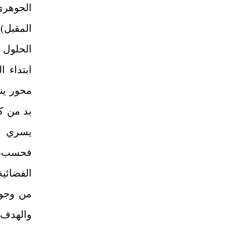
الجوهر
المقبل)
الحلول 
ابتداء 
محور ين
بد من ك
يسري عل
فحسب، ب
الفضائية
من وجود
والهدف و