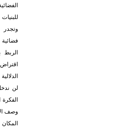
الفضائي
للبنيات 
وتجدر ا
فضائية 
الربط ب
اقتراض 
الدلالية 
لن ندخل
الفكرة ا
وصف الان
المكان 