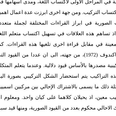
ة في المراحل الاولى لاكتساب اللغة، ومدى اسهامها ف
كتساب التركيب. ومن جهة اخرى ابرزت عدة اعمال اهمي
ت الصورية في ابراز القراءات المختلفة لجملة متعدد
 اذ تساهم هذه العلاقات في تسهيل اكتساب متعلم اللغ
معينة في مقابل قراءة اخرى تلغيها هذه القراءات. كم
تشير جاكندوف (1972)، من جهته، الى ان عددا من القيود ال
يبية مصدرها بالأساس قيود دلالية. وعندما يتعلم المتكل
ه التراكيب يتم استحضار الشكل التركيبي بصورة الية
لة ذلك ما يسمى بالاشتراك الإحالي بين مركبين اسميي
ب معين، اذ يحيلان كلاهما على كيان واحد. ومعلوم ا
 الاحالي محكوم بعدد من القيود الصورية، ومنها قيد سب