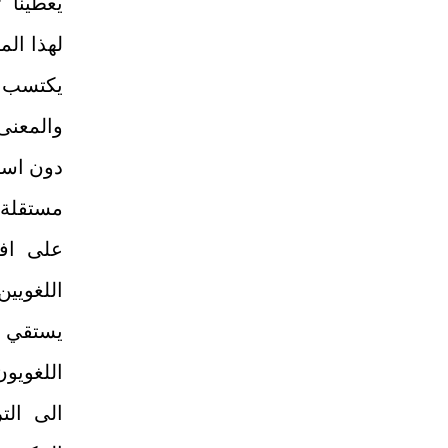
يعطينا 
لهذا الم
يكتسب ا
والمعنى
دون استع
مستقلة 
على اف
اللغويين
يستقي ا
اللغويون
الى الت