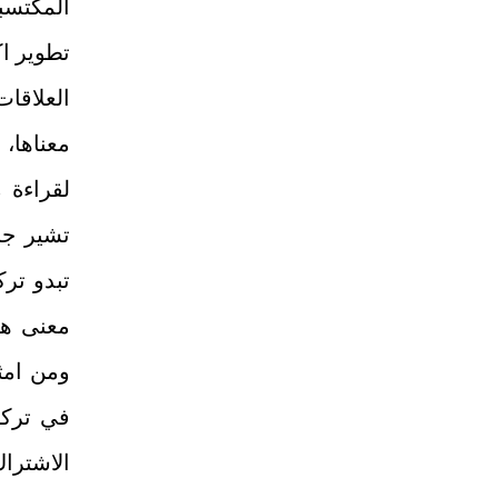
المكتسب
تطوير ا
العلاقا
معناها،
لقراءة 
تبدو ترك
معنى هذ
ومن امث
في تركي
الاشتراك