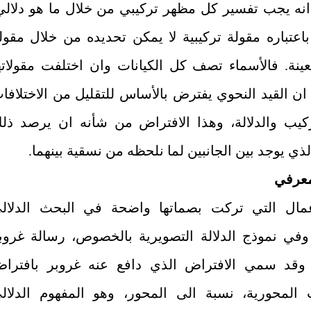
 انه يجب تفسير كل مظهر تركيبي من خلال ما هو دلالي
باعتباره مقولة تركيبية لا يمكن تحديده من خلال مقول
معينة. فالأسماء تصف كل الكيانات وان اختلفت مقولاته
. ان القيد النحوي يفترض بالأساس للتقليل من الاختلافا
ركيب والدلالة، وهذا الافتراض من شأنه ان يرصد ذل
الذي يوجد بين الجانبين لما نلحظه من نسقية بينهما.
لمعرفي
مال التي تركت بصماتها واضحة في البحث الدلال
وفي نموذج الدلالة التصويرية بالخصوص، رسالة غروب
196). وقد سمي الافتراض الذي دافع عنه غروبر بافترا
ت المحورية، نسبة الى المحور، وهو المفهوم الدلال