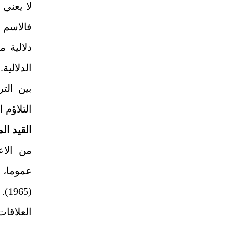
لا يعني
فالاسم 
دلالية 
الدلالية
بين الت
التلاؤم 
القيد ا
من الاع
عموما، 
(5
العلاقا