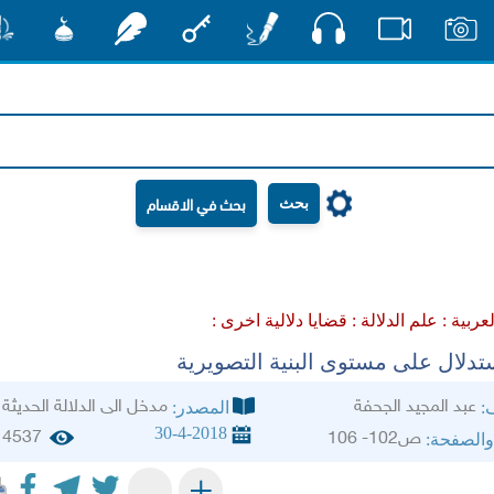
صوت
صور
فيديو
أقلام
مفتاح
رشفات
مشكاة
منش
بحث
لعربية :
علم الدلالة :
قضايا دلالية اخرى :
تدلال على مستوى البنية التصويرية
عبد المجيد الجحفة
مدخل الى الدلالة الحديثة
ف:
المصدر:
30-4-2018
4537
ص102- 106
والصفحة:
+
-