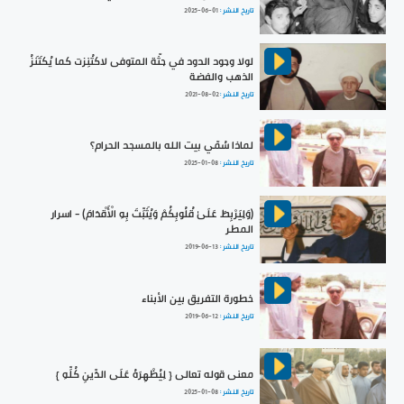
تاريخ النشر :
2025-06-01
لولا وجود الدود في جثّة المتوفى لاكتُنِزت كما يُكتَنَزُ
الذهب والفضة
تاريخ النشر :
2021-08-02
لماذا سُمّي بيت الله بالمسجد الحرام؟
تاريخ النشر :
2025-01-08
(وَلِيَرْبِطَ عَلَىٰ قُلُوبِكُمْ وَيُثَبِّتَ بِهِ الْأَقْدَامَ) - اسرار
المطر
تاريخ النشر :
2019-06-13
خطورة التفريق بين الأبناء
تاريخ النشر :
2019-06-12
معنى قوله تعالى { لِيُظْهِرَهُ عَلَى الدِّينِ كُلِّهِ }
تاريخ النشر :
2025-01-08