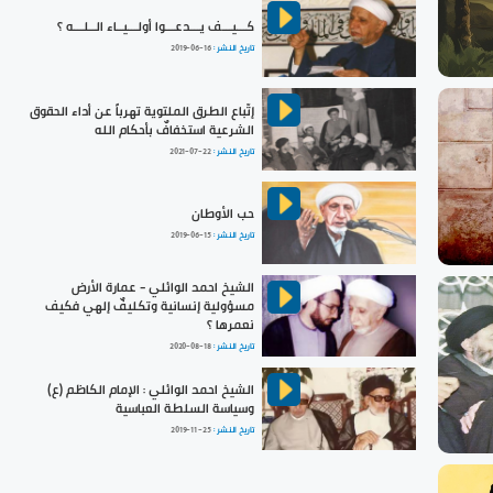
كـــيـــف يـــدعـــوا أولـــيــاء الــلـــه ؟
تاريخ النشر :
2019-06-16
إتّباع الطرق الملتوية تهرباً عن أداء الحقوق
الشرعية استخفافٌ بأحكام الله
تاريخ النشر :
2021-07-22
حب الأوطان
تاريخ النشر :
2019-06-15
الشيخ احمد الوائلي - عمارة الأرض
مسؤولية إنسانية وتكليفٌ إلهي فكيف
نعمرها ؟
تاريخ النشر :
2020-08-18
الشيخ احمد الوائلي : الإمام الكاظم (ع)
وسياسة السلطة العباسية
تاريخ النشر :
2019-11-25