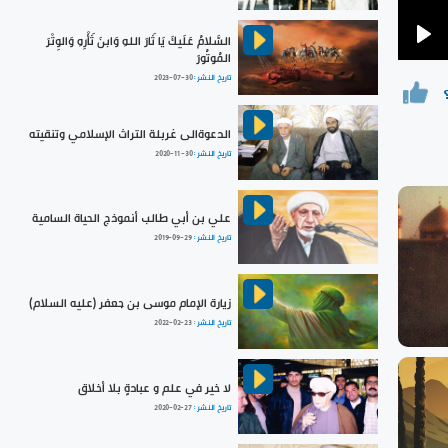
السَّلامُ عَلَيكَ يَا ثَارَ اللهِ وَابنَ ثَأْرِهِ وَالوِتْرَ
Pla
المُوتُورَ
تاريخ النشر :
2023-07-30
الدعوةالى غربلة التراث الإسلامي وتنقيته
تاريخ النشر :
2020-11-30
علي بن أبي طالب أنموذج الحياة السامية
تاريخ النشر :
2019-09-29
زيارة الإمام موسى بن جعفر (عليه السلام)
تاريخ النشر :
2022-02-23
لا خير في علم و عبادةٍ بلا أخلاق
تاريخ النشر :
2020-02-27