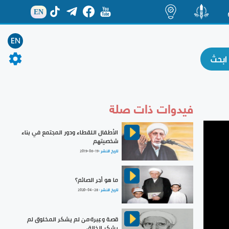
EN
ة
منشور
اضاءات
EN
فيدوات ذات صلة
الأطفال اللقطاء ودور المجتمع في بناء
شخصيتهم
تاريخ النشر :
2019-06-19
ما هو أجر الصائم؟
تاريخ النشر :
2020-04-28
قصة وعِبرة:من لم يشكر المخلوق لم
يشكر الخالق