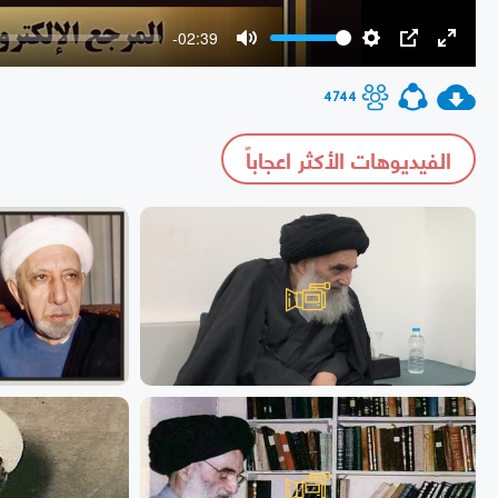
-02:39
Mute
Settings
PIP
Enter
fullscr
4744
الفيديوهات الأكثر اعجاباً