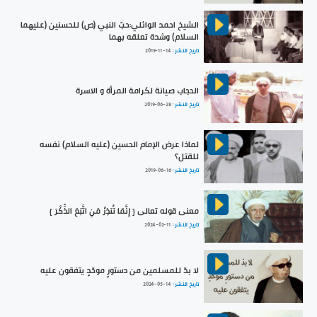
الشيخ احمد الوائلي:حبّ النبي (ص) للحسنين (عليهما
السلام) وشدة تعلقه بهما
تاريخ النشر :
2019-11-14
الحجاب صيانة لكرامة المرأة و الاسرة
تاريخ النشر :
2019-06-28
لماذا عرض الإمام الحسين (عليه السلام) نفسه
للقتل؟
تاريخ النشر :
2019-06-16
معنى قوله تعالى { إِنَّمَا تُنذِرُ مَنِ اتَّبَعَ الذِّكْرَ }
تاريخ النشر :
2024-02-11
لا بدّ للمسلمين من دستورٍ موحّدٍ يتفقون عليه
تاريخ النشر :
2024-05-14