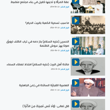
عفة المرأة و تدينها كفيل في بناء مجتمع منضبط
تاريخ النشر :
2019-06-23
ما سبب تسمية الكعبة بالبيت الحرام؟
تاريخ النشر :
2023-10-23
الحسين (عليه السلام) بذرَ دمه في تراب الطّف ليورقَ
صوتا يهز عروش الظلمة
تاريخ النشر :
2021-08-15
مائدة أهل البيت (عليه السلام) امتداد لعطاء السماء
تاريخ النشر :
2019-10-19
العصبية القبليّة السائدة في زمن الجاهلية
تاريخ النشر :
2021-11-23
قال تعالى : (وَلَا تَنسَ نَصِيبَكَ مِنَ الدُّنْيَا ۖ)