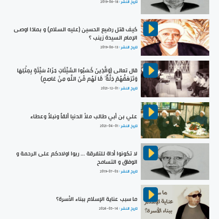
تاريخ النشر :
2019-06-18
كيف قتل رضيع الحسين (عليه السلام) و بماذا اوصى
الإمام السيدة زينب ؟
تاريخ النشر :
2019-06-13
قال تعالى (وَالَّذِينَ كَسَبُوا السَّيِّئَاتِ جَزَاءُ سَيِّئَةٍ بِمِثْلِهَا
وَتَرْهَقُهُمْ ذِلَّةٌ ۖ مَّا لَهُم مِّنَ اللَّهِ مِنْ عَاصِمٍ)
تاريخ النشر :
2021-12-01
علي بن أبي طالب ملأ الدنيا ألقاً ونبلاً وعطاء
تاريخ النشر :
2021-04-01
لا تكونوا أداة للتفرقة ... ربوا اولادكم على الرحمة و
الوفاق و التسامح
تاريخ النشر :
2019-07-03
ما سبب عناية الإسلام ببناء الأسرة؟
تاريخ النشر :
2024-05-14