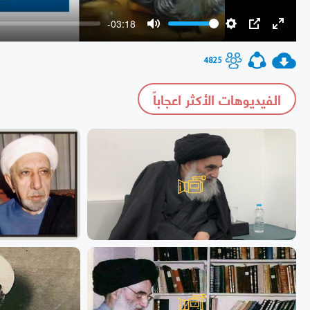
-03:18
Mute
Settings
PIP
Enter
fullscr
4825
الفيديوهات الأكثر اعجاباً