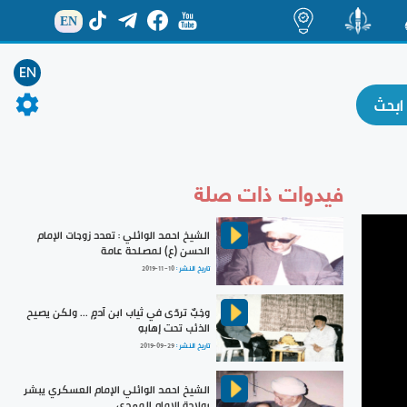
EN
ة
منشور
اضاءات
EN
فيدوات ذات صلة
الشيخ احمد الوائلي : تعدد زوجات الإمام
الحسن (ع) لمصلحة عامة
تاريخ النشر :
2019-11-10
وخِبٌ تردّى في ثياب ابن آدمٍ ... ولكن يصيح
الذئب تحت إهابهِ
تاريخ النشر :
2019-09-29
الشيخ احمد الوائلي الإمام العسكري يبشر
بولادة الإمام المهدي