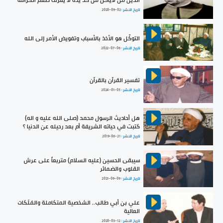
الدين من لايأكل من كد يده لا يعرف طعم الكرامة
تاريخ النشر :
2020-09-02
التوكّل هو الأخذ بالأسباب وتفويض الأمر إلى الله
تاريخ النشر :
2022-07-06
تفسير القرآن بالقرآن
تاريخ النشر :
2024-01-05
هل أحاديث الرسول محمد (صلى الله عليه و اله)
كتبت في حياته الشريفة أم بعد رحيله عن الدنيا ؟
تاريخ النشر :
2019-06-21
سيبقى الحسين (عليه السلام) متربعاً على عرش
القلوب والضمائر
تاريخ النشر :
2021-09-09
علي بن أبي طالب.. الشخصية المتكاملة والمَلَكات
العالية
تاريخ النشر :
2020-03-12