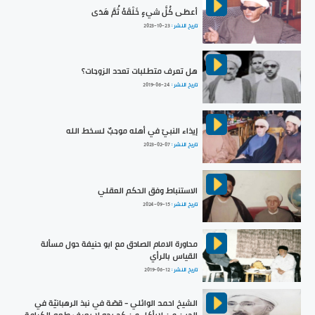
أعطَى كُلَّ شيءٍ خَلْقَهُ ثُمَّ هَدَى
تاريخ النشر :
2023-10-23
هل تعرف متطلبات تعدد الزوجات؟
تاريخ النشر :
2019-06-24
إيذاء النبيّ في أهله موجبٌ لسخط الله
تاريخ النشر :
2023-02-07
الاستنباط وفق الحكم العقلي
تاريخ النشر :
2024-09-15
محاورة الامام الصادق مع ابو حنيفة حول مسألة
القياس بالرأي
تاريخ النشر :
2019-06-12
الشيخ احمد الوائلي - قصّة في نبذ الرهبانيّة في