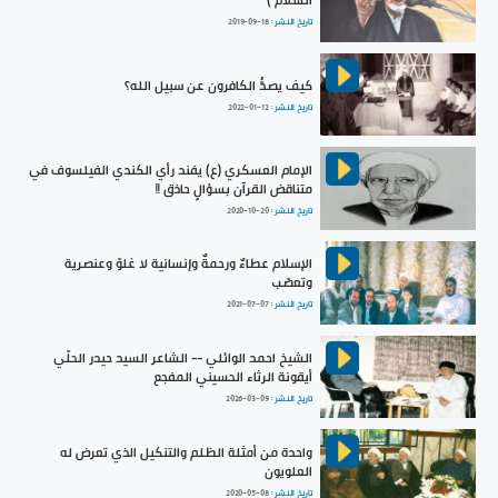
السلام )
تاريخ النشر :
2019-09-18
كيف يصدُّ الكافرون عن سبيل الله؟
تاريخ النشر :
2022-01-12
الإمام العسكري (ع) يفند رأي الكندي الفيلسوف في
متناقض القرآن بسؤالٍ حاذق !!
تاريخ النشر :
2020-10-20
الإسلام عطاءٌ ورحمةٌ وإنسانية لا غلوّ وعنصرية
وتعصّب
تاريخ النشر :
2021-07-07
الشيخ احمد الوائلي -- الشاعر السيد حيدر الحلّي
أيقونة الرثاء الحسيني المفجع
تاريخ النشر :
2026-03-09
واحدة من أمثلة الظلم والتنكيل الذي تعرض له
العلويون
تاريخ النشر :
2020-05-08