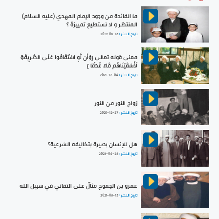
ما الفائدة من وجود الإمام المهدي (عليه السلام)
المنتظر و لا نستطيع تمييزهُ ؟
تاريخ النشر :
2019-06-16
معنى قوله تعالى {وَأَن لَّوِ اسْتَقَامُوا عَلَى الطَّرِيقَةِ
لَأَسْقَيْنَاهُم مَّاءً غَدَقًا }
تاريخ النشر :
2021-12-04
زواج النور من النور
تاريخ النشر :
2020-12-27
هل للإنسان بصيرة بتكاليفه الشرعية؟
تاريخ النشر :
2023-04-28
عمرو بن الجموح مثالٌ على التفاني في سبيل الله
تاريخ النشر :
2021-06-15