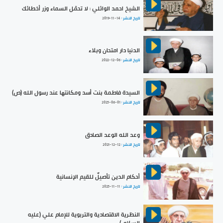
الشيخ احمد الوائلي : لا تحمّل السماء وزر أخطائك
تاريخ النشر :
2019-11-14
الدنيا دار امتحان وبلاء
تاريخ النشر :
2022-12-06
السيدة فاطمة بنت أسد ومكانتها عند رسول الله (ص)
تاريخ النشر :
2025-06-01
وعد الله الوعد الصادق
تاريخ النشر :
2021-12-12
أحكام الدين تأصيلٌ للقيم الإنسانية
تاريخ النشر :
2025-11-11
النظرية الاقتصادية والتربوية للإمام علي (عليه