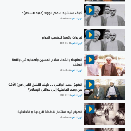
كيف استشهد الامام الجواد (عليه السلام)؟
تاريخ النشر :
2019-06-12
تبريرات بائسة للكسب الحرام
تاريخ النشر :
2021-03-30
العقيدة والفداء سلاح الحسين وأصحابه في واقعة
الطف
تاريخ النشر :
2021-10-08
الشيخ احمد الوائلي __ كيف انتشل النبي (ص) الأمّة
من وهاد الجاهلية إلى مراقي الإسلام؟
تاريخ النشر :
2026-02-26
الصيام فيه استثمار للطاقة الروحية و الأخلاقية
تاريخ النشر :
2019-06-16