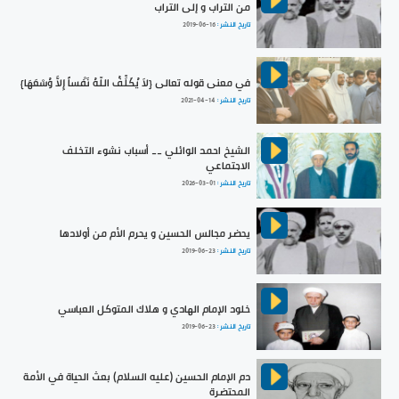
من التراب و إلى التراب
تاريخ النشر :
2019-06-16
في معنى قوله تعالى {لاَ يُكَلِّفُ اللّهُ نَفْساً إِلاَّ وُسْعَهَا}
تاريخ النشر :
2021-04-14
الشيخ احمد الوائلي __ أسباب نشوء التخلف
الاجتماعي
تاريخ النشر :
2026-03-01
يحضر مجالس الحسين و يحرم الأم من أولادها
تاريخ النشر :
2019-06-23
خلود الإمام الهادي و هلاك المتوكل العباسي
تاريخ النشر :
2019-06-23
دم الإمام الحسين (عليه السلام) بعث الحياة في الأمة
المحتضرة