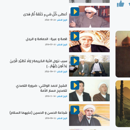
أعطَى كُلَّ شيءٍ خَلْقَهُ ثُمَّ هَدَى
تاريخ النشر :
2023-10-23
قصة و عبرة : الحمامة و الرجل
تاريخ النشر :
2019-07-31
سبب نزول الآية الكريمة:{ وَلَا تَطْرُدِ الَّذِينَ
يَدْعُونَ رَبَّهُمْ...}
تاريخ النشر :
2022-09-17
الشيخ احمد الوائلي : ضرورة التصدي
لتصحيح مسار الأمة
تاريخ النشر :
2019-11-14
شجاعة الحسن و الحسين (عليهما السلام)
تاريخ النشر :
2019-09-12