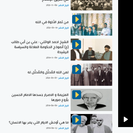
تاريخ النشر :
2021-11-08
من ثمار الأخوة في الله
تاريخ النشر :
2021-05-19
الشيخ احمد الوائلي : علي بن أبي طالب
(ع) أنموذج الحكومة العادلة والسياسة
الرشيدة
تاريخ النشر :
2019-11-09
لعن الله المُحلِّل والمُحلَّل له
تاريخ النشر :
2021-05-07
العزيمة و الاصرار جسدها الامام الحسين
بأروع صورها
تاريخ النشر :
2019-06-09
ما هي أوحش الايام التي يمر بها الانسان؟
Pla
تاريخ النشر :
2019-06-12