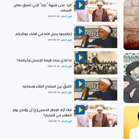
الرد على شبهة “عبد” التي تسبق بعض
الاسماء
تاريخ النشر :
2019-07-03
إعتصموا بحبل الله في قضاء حوائجكم
تاريخ النشر :
2019-06-09
ما الذي يحدد قيمة الإنسان وكرامته؟
تاريخ النشر :
2023-05-22
الفرقُ بينَ استماعِ الغناءِ وسماعِه
تاريخ النشر :
2019-06-18
ماذا أراد الإمام الحسين(ع) أن يؤصل يوم
العاشر من المحرم؟
تاريخ النشر :
2019-06-19