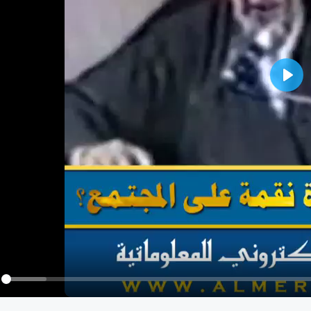
Play
y