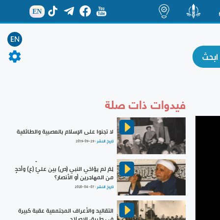
EN
ة
منشور
اضاءات
EN
فيدوات ذات صلة
لا تجنوا على الإسلام بالعصبية والطائفية
تاريخ النشر :
2019-09-29
لِمَ لم يؤاخي النبي (ص) بين عليٍّ (ع) وأحدٍ
من المهاجرين أو الأنصار؟
تاريخ النشر :
2020-04-07
التقاليد والأعراف المجتمعية عقبة كبيرة
في طريق الإصلاح