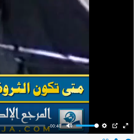
-00:40
Mute
Settings
PIP
Enter
fullscr