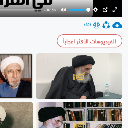
-00:54
Mute
Settings
PIP
Enter
fullscr
4306
الفيديوهات الأكثر اعجاباً