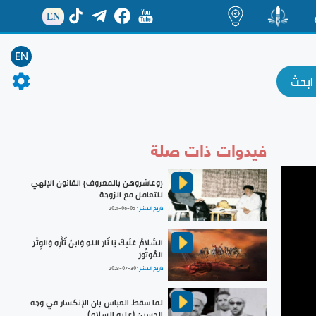
EN
ة
منشور
اضاءات
EN
فيدوات ذات صلة
{وعاشروهن بالمعروف} القانون الإلهي
للتعامل مع الزوجة
تاريخ النشر :
2021-06-05
السَّلامُ عَلَيكَ يَا ثَارَ اللهِ وَابنَ ثَأْرِهِ وَالوِتْرَ
المُوتُورَ
تاريخ النشر :
2023-07-30
لما سقط العباس بان الإنكسار في وجه
الحسين (عليه السلام)