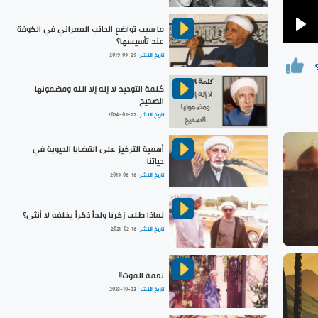
ما سبب تواضع الجانب العمراني في الكوفة
Pla
عند تأسيسها؟
تاريخ النشر :
2019-09-29
كلمة التوحيد لا إله إلا الله ومضمونها
الصحيح
تاريخ النشر :
2024-05-22
أهمية التركيز على القضايا الحيوية في
حياتنا
تاريخ النشر :
2019-06-16
لماذا طلب زكريا ولداً ذكراً يخلفه لا أنثى؟
تاريخ النشر :
2021-02-16
نعمة الموت!!
تاريخ النشر :
2023-10-23