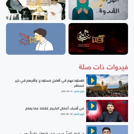
فيدوات ذات صلة
فاستودعهم في أفضل مستودع، وأقرهم في خير
مستقر
تاريخ النشر :
2023-09-15
من أشرف أعمال الكريم غفلته عما يعلم
تاريخ النشر :
2023-04-20
إن الحق ثقيلٌ مريء و إن الباطل خفيفٌ وبيء