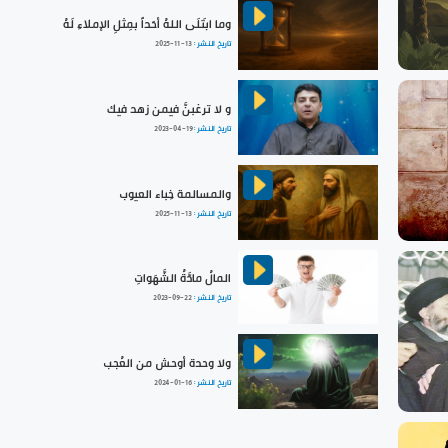
وما ابتَلَى اللهُ أحَداً بمِثلِ الإملاءِ لَهُ
تاريخ النشر :
2025-11-13
و لا ترغبنَّ فيمن زهد فيك
تاريخ النشر :
2023-04-19
والمسالمة خِباء العيوب
تاريخ النشر :
2025-11-13
المالُ مادَّةُ الشَّهَواتِ
تاريخ النشر :
2023-09-22
ولا وحدة أوحش من العُجب
تاريخ النشر :
2024-01-16