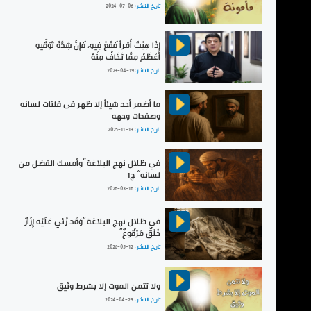
تاريخ النشر :
2024-07-06
إِذَا هِبْتَ أَمْراً فَقَعْ فِيهِ، فَإِنَّ شِدَّةَ تَوَقِّيهِ
أَعْظَمُ مِمَّا تَخَافُ مِنْهُ
تاريخ النشر :
2023-04-19
ما أضمر أحد شيئاً إلا ظهر فى فلتات لسانه
وصفحات وجهه
تاريخ النشر :
2025-11-13
في ظلال نهج البلاغة ”وأمسك الفضل من
لسانه“ ج1
تاريخ النشر :
2026-03-16
في ظلال نهج البلاغة ”وَقَد رُئي عَلَيْه إِزَارٌ
خَلَقٌ مَرْقُوعٌ“
تاريخ النشر :
2026-05-12
ولا تتمن الموت إلا بشرط وثيق
تاريخ النشر :
2024-04-23