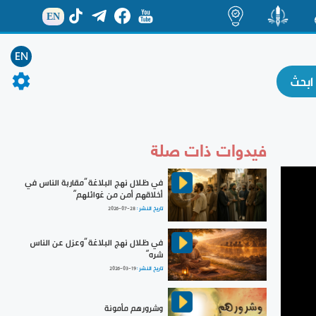
EN
ة
منشور
اضاءات
EN
فيدوات ذات صلة
في ظلال نهج البلاغة ”مقاربة الناس في
أخلاقهم أمن من غوائلهم“
تاريخ النشر :
2026-07-28
في ظلال نهج البلاغة ”وعزل عن الناس
شره“
تاريخ النشر :
2026-03-19
وشرورهم مأمونة