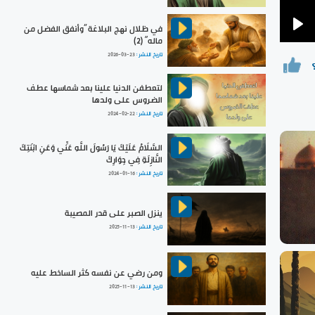
في ظلال نهج البلاغة ”وأنفق الفضل من
Pla
ماله“ (2)
تاريخ النشر :
2026-03-23
لتعطفن الدنيا علينا بعد شماسها عطف
الضروس على ولدها
تاريخ النشر :
2024-02-22
السَّلَامُ عَلَيْكَ يَا رَسُولَ اللَّهِ عَنِّي وَعَنِ ابْنَتِكَ
النَّازِلَةِ فِي جِوَارِكَ
تاريخ النشر :
2024-01-16
ينزل الصبر على قدر المصيبة
تاريخ النشر :
2025-11-13
ومن رضي عن نفسه كثر الساخط عليه
تاريخ النشر :
2025-11-13