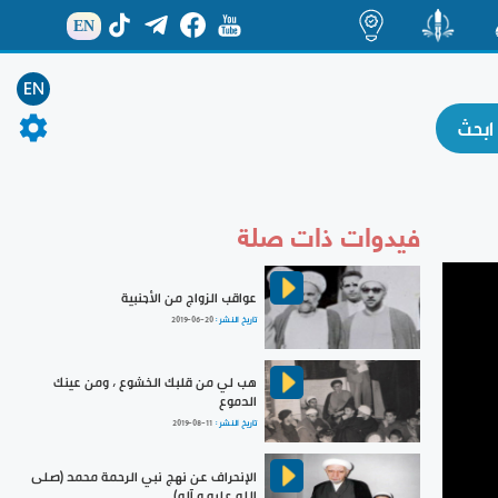
EN
ة
منشور
اضاءات
EN
فيدوات ذات صلة
عواقب الزواج من الأجنبية
تاريخ النشر :
2019-06-20
هب لي من قلبك الخشوع ، ومن عينك
الدموع
تاريخ النشر :
2019-08-11
الإنحراف عن نهج نبي الرحمة محمد (صلى
الله عليه و آله)