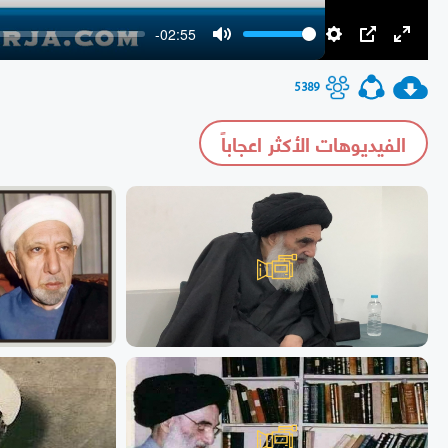
-02:55
Mute
Settings
PIP
Enter
fullscr
5389
الفيديوهات الأكثر اعجاباً