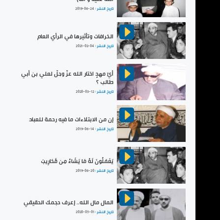
تاريخ النشر :
2019-06-24
الخرافات وتأثيرها في الرأي العام
تاريخ النشر :
2021-02-04
أيّ مهدٍ اختار الله عزّ وجلّ لعلي بن أبي
طالب ؟
تاريخ النشر :
2020-03-12
إن من الابتلاءات ما فيه رحمة للعباد
تاريخ النشر :
2019-06-14
يَعْمَلُونَ لَهُ مَا يَشَاءُ مِن مَّحَارِيبَ
تاريخ النشر :
2019-06-20
المال مال الله.. إعرف حجمك الحقيقي
تاريخ النشر :
2020-05-01