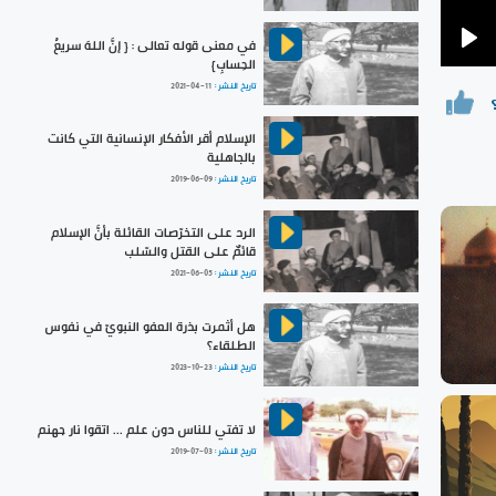
في معنى قوله تعالى : { إنَّ اللهَ سريعُ
Pla
الحِسابِ}
تاريخ النشر :
2021-04-11
الإسلام أقر الأفكار الإنسانية التي كانت
بالجاهلية
تاريخ النشر :
2019-06-09
الرد على التخرّصات القائلة بأنَّ الإسلام
قائمٌ على القتل والسّلب
تاريخ النشر :
2021-06-05
هل أثمرت بذرة العفو النبويّ في نفوس
الطلقاء؟
تاريخ النشر :
2023-10-23
لا تفتي للناس دون علم ... اتقوا نار جهنم
تاريخ النشر :
2019-07-03