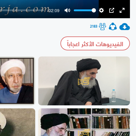
-02:09
Mute
Settings
PIP
Enter
fullscr
2183
الفيديوهات الأكثر اعجاباً