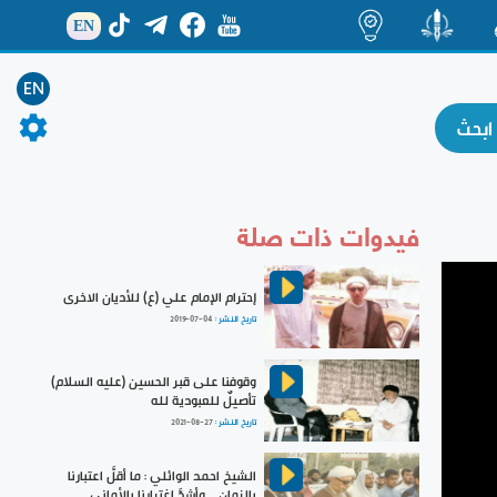
EN
ة
منشور
اضاءات
EN
فيدوات ذات صلة
إحترام الإمام علي (ع) للأديان الاخرى
تاريخ النشر :
2019-07-04
وقوفنا على قبر الحسين (عليه السلام)
تأصيلٌ للعبودية لله
تاريخ النشر :
2021-08-27
الشيخ احمد الوائلي : ما أقلَّ اعتبارنا
بالزمانِ... وأشدَّ اغترارنا بالأماني