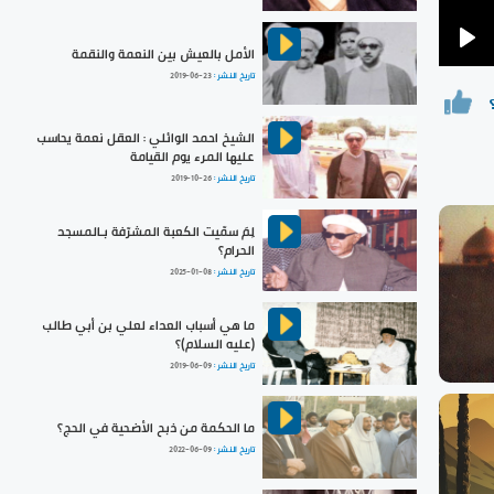
الأمل بالعيش بين النعمة والنقمة
Pla
تاريخ النشر :
2019-06-23
الشيخ احمد الوائلي : العقل نعمة يحاسب
عليها المرء يوم القيامة
تاريخ النشر :
2019-10-26
لِمَ سمّيت الكعبة المشرّفة بـالمسجد
الحرام؟
تاريخ النشر :
2025-01-08
ما هي أسباب العداء لعلي بن أبي طالب
(عليه السلام)؟
تاريخ النشر :
2019-06-09
ما الحكمة من ذبح الأضحية في الحج؟
تاريخ النشر :
2022-06-09