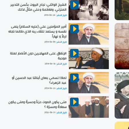
الشيخ الوائلي: نجاح البيوت بحُسن التدبير
المنزلي، وفاطمة وعلي مثالٌ لذلك
تاريخ النشر :
2019-06-24
أمير المؤمنين علي (عليه السلام) ينعى
نفسه و يستعد للقاء ربه الذي طالما ناجاه
ليلاً و نهاراً
تاريخ النشر :
2019-06-09
الإنفاق على المهاجرين دون الأنصار لعلة
موجبة
تاريخ النشر :
2019-06-18
لماذا نسمي بعض أبنائنا عبد الحسين أو
عبد الزهراء؟
تاريخ النشر :
2019-06-23
متى يكون الموت حزناً وحسرةً ومتى يكون
سعادةً ومسرّة ؟
تاريخ النشر :
2022-08-31