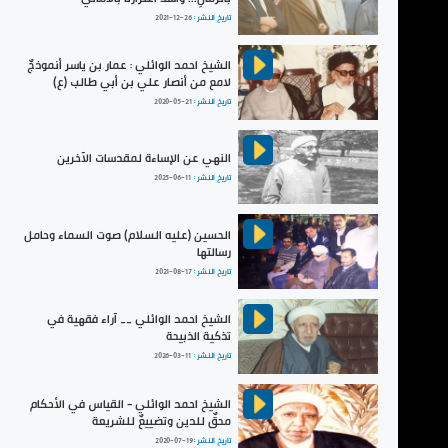
تاريخ النشر :
2021-12-26
الشيخ احمد الوائلي : عمار بن ياسر أنموذجٌ
لامع من أنصار علي بن أبي طالب (ع)
تاريخ النشر :
2020-05-21
النهي عن الإساءة لمقدسات الآخرين
تاريخ النشر :
2025-06-11
الحسين (عليه السلام) صوت السماء وحامل
رسالتها
تاريخ النشر :
2021-08-17
الشيخ احمد الوائلي __ آراء فقهية في
تذكية الذبيحة
تاريخ النشر :
2026-03-11
الشيخ احمد الوائلي - القياس في الأحكام
محقٌ للدين وتضييعٌ للشريعة
تاريخ النشر :
2020-07-19