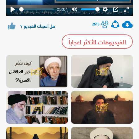
-03:04
Play
Mute
Settings
PIP
Enter
fullsc
2613
هل اعجبك الفيديو ؟
الفيديوهات الأكثر اعجاباً