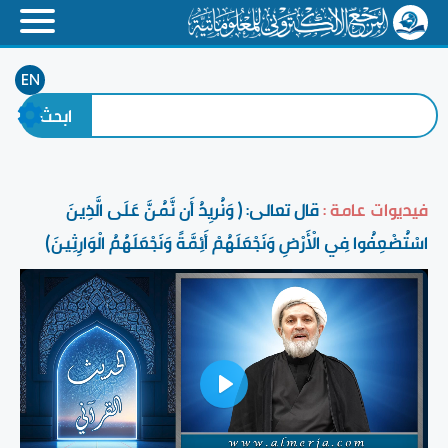
EN
فيديوات عامة :
قال تعالى: ﴿ وَنُرِيدُ أَن نَّمُنَّ عَلَى الَّذِينَ
اسْتُضْعِفُوا فِي الْأَرْضِ وَنَجْعَلَهُمْ أَئِمَّةً وَنَجْعَلَهُمُ الْوَارِثِينَ﴾
Play