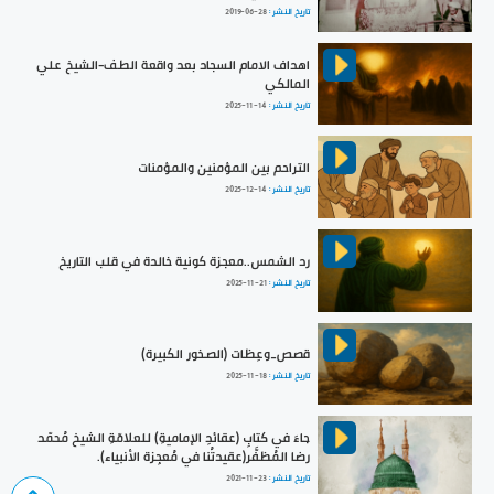
تاريخ النشر :
2019-06-28
اهداف الامام السجاد بعد واقعة الطف-الشيخ علي
المالكي
تاريخ النشر :
2025-11-14
التراحم بين المؤمنين والمؤمنات
تاريخ النشر :
2025-12-14
رد الشمس..معجزة كونية خالدة في قلب التاريخ
تاريخ النشر :
2025-11-21
قصص_وعِظات (الصخور الكبيرة)
تاريخ النشر :
2025-11-18
جاءَ في كتابِ (عقائدِ الإماميةِ) للعلامّةِ الشيخ مُحمّد
رضا المُظفَّر(عقيدتُنا في مُعجِزة الأنبياء).
تاريخ النشر :
2021-11-23