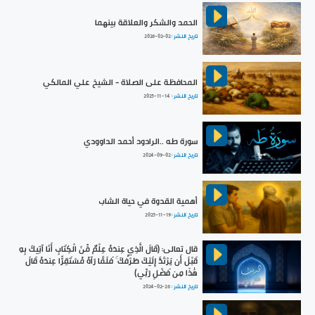
الحمد والشكر والعلاقة بينهما
تاريخ النشر :
2026-02-02
المحافظة على الصلاة - الشيخ علي المالكي
تاريخ النشر :
2025-11-14
سورة طه ..الرادود أحمد الداوودي
تاريخ النشر :
2024-09-02
أهمية القدوة في حياة الشاب
تاريخ النشر :
2025-11-19
قال تعالى: ﴿قَالَ الَّذِي عِندَهُ عِلْمٌ مِّنَ الْكِتَابِ أَنَا آتِيكَ بِهِ
قَبْلَ أَن يَرْتَدَّ إِلَيْكَ طَرْفُكَ ۚ فَلَمَّا رَآهُ مُسْتَقِرًّا عِندَهُ قَالَ
هَٰذَا مِن فَضْلِ رَبِّي﴾
تاريخ النشر :
2024-02-26