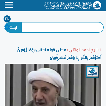
EN
الشيخ أحمد الوائلي :
معنى قوله تعالى: {وَمَا يُؤْمِنُ
أَكْثَرُهُمْ بِاللَّهِ إِلا وَهُمْ مُشْرِكُونَ}