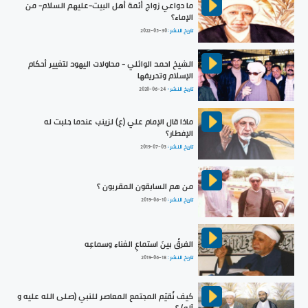
ما دواعي زواج أئمة أهل البيت-عليهم السلام- من
الإماء؟
تاريخ النشر :
2022-05-30
الشيخ احمد الوائلي - محاولات اليهود لتغيير أحكام
الإسلام وتحريفها
تاريخ النشر :
2020-06-24
ماذا قال الإمام علي (ع) لزينب عندما جلبت له
الإفطار؟
تاريخ النشر :
2019-07-03
من هم السابقون المقربون ؟
تاريخ النشر :
2019-06-10
الفرقُ بينَ استماعِ الغناءِ وسماعِه
تاريخ النشر :
2019-06-18
كيف نُقيّم المجتمع المعاصر للنبي (صلى الله عليه و