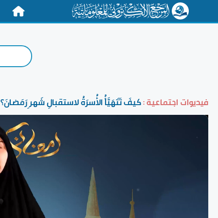
الرئيسية
فيديوات اجتماعية :
كيفَ تَتَهَيَّأُ الأُسرَةُ لاستقبالِ شَهرِ رَمَضانَ؟