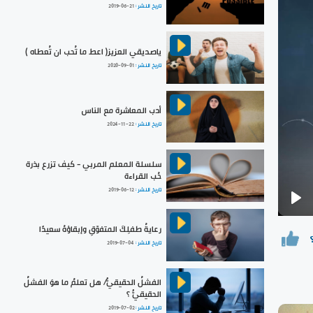
تاريخ النشر :
2019-06-21
ياصديقي العزيز( اعط ما تُحب ان تُعطاه )
تاريخ النشر :
2020-09-01
أدب المعاشرة مع الناس
تاريخ النشر :
2024-11-22
سلسلة المعلم المربي - كيف تزرع بذرة
حُب القراءة
تاريخ النشر :
2019-06-12
Pla
رعايةُ طفلِكَ المتفوّقِ وإبقاؤهُ سعيدًا
تاريخ النشر :
2019-07-04
الفشلُ الحقيقيُّ/ هل تعلمُ ما هوَ الفشلُ
الحقيقيُّ ؟
تاريخ النشر :
2019-07-02