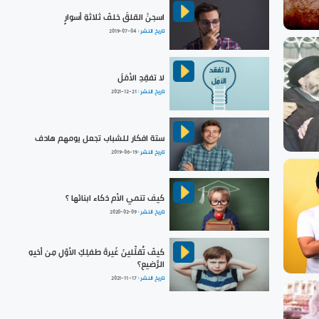
اسجنْ القلقَ خلفَ ثلاثةِ أسوارٍ
تاريخ النشر :
2019-07-04
لا تفقِدِ الأمَلَ
تاريخ النشر :
2021-12-21
ستة افكار للشباب تجعل يومهم هادف
تاريخ النشر :
2019-06-19
كيف تنمي الأم ذكاء ابنائها ؟
تاريخ النشر :
2020-02-09
كيفَ تُقلِّلينَ غَيرةَ طفلِكِ الأوّلِ مِن أخيهِ
الرَّضيع؟
تاريخ النشر :
2021-11-17