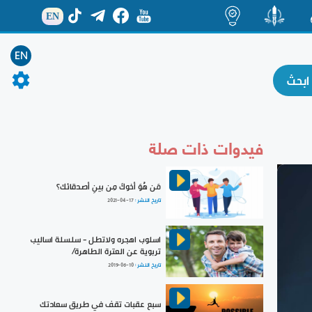
EN
ة
منشور
اضاءات
EN
فيدوات ذات صلة
مَن هُوَ أخوكَ مِن بينِ أصدقائك؟
تاريخ النشر :
2021-04-17
اسلوب اهجره ولاتطل - سلسلة اساليب
تربوية عن العترة الطاهرة/
تاريخ النشر :
2019-06-10
سبع عقبات تقف في طريق سعادتك