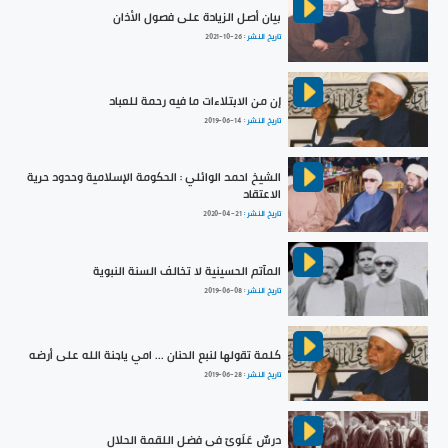
بيان أصل الزيادة على فصول الأذان
تاريخ النشر :
2021-10-26
إن من الابتلاءات ما فيه رحمة للعباد
تاريخ النشر :
2019-06-14
الشيخ احمد الوائلي : الحكومة الإسلامية وحدود حرية
الاعتقاد
تاريخ النشر :
2020-04-21
المآتم الحسينية لا تخالف السنة النبوية
تاريخ النشر :
2019-06-08
كلمة تقولها لنبع الحنان ... امي ياجنة الله على أرضه
تاريخ النشر :
2019-06-28
درسٌ عَلَويّ في فضل اللقمة الحلال