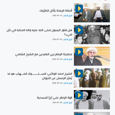
أصالة الإباحة بأكل الطيّبات
تاريخ النشر :
2023-01-14
هل شاور الرسول صلى الله عليه واله اصحابه في كل
شيء؟
تاريخ النشر :
2019-07-03
محاججة الإمام زين العابدين مع الشيخ الشامي
تاريخ النشر :
2022-03-20
الشيخ احمد الوائلي: الســـلــــــــوك المـــهذب هو ما
يُميّز الإنسان عن الحيوان
تاريخ النشر :
2020-09-20
قوة الإمام علي (ع) الجسدية
تاريخ النشر :
2019-07-03