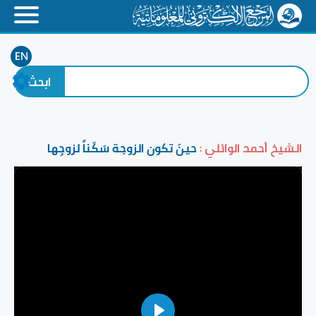
EN
الشيخ أحمد الوائلي :
حينَ تكون الزوجة سَكَناً لزوجِها