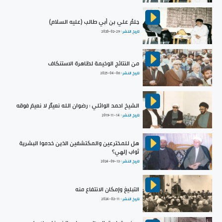
حِلمُ علي بن أبي طالب (عليه السلام)
تاريخ النشر :
2020-02-29
من النتائج الوخيمة لظاهرة الاستنكاف
تاريخ النشر :
2025-04-06
الشيخ احمد الوائلي : رضوان الله نعيمٌ لا نعيمَ فوقه
تاريخ النشر :
2019-11-14
هل للمخترعين والمكتشفين الذين خدموا البشرية
ثواب إلهي؟
تاريخ النشر :
2024-09-13
التبليغ وإمكان الانتفاع منه
تاريخ النشر :
2024-02-11