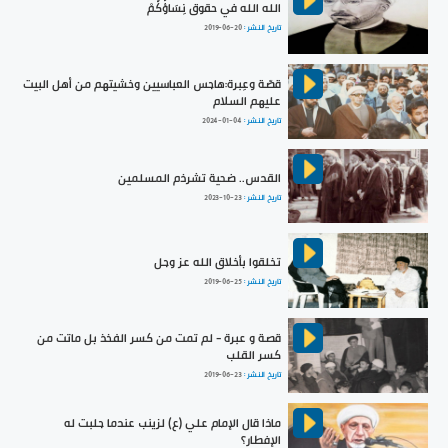
الله الله في حقوق نِسَاؤُكُمْ
تاريخ النشر :
2019-06-20
قصّة وعِبرة:هاجس العباسيين وخشيتهم من أهل البيت
عليهم السلام
تاريخ النشر :
2024-01-04
القدس.. ضحية تشرذم المسلمين
تاريخ النشر :
2023-10-23
تخلقوا بأخلاق الله عز وجل
تاريخ النشر :
2019-06-25
قصة و عبرة - لم تمت من كسر الفخذ بل ماتت من
كسر القلب
تاريخ النشر :
2019-06-23
ماذا قال الإمام علي (ع) لزينب عندما جلبت له
الإفطار؟