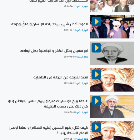
مـــــــلكته وإن أنت أكرمت اللئيم تمردا
تاريخ النشر :
2020-08-17
الموت أخطر شيءٍ يهدد راحة الإنسان ويقلقُ وجوده
تاريخ النشر :
2021-06-15
ابو سفيان يمثل الكفر و الجاهلية بكل ابعادها
تاريخ النشر :
2019-06-08
قصة لطيفة عن الإجارة في الجاهلية
تاريخ النشر :
2019-09-22
عندما يبيع الإنسان ضميره و يتهم الناس بالباطل و لو
كان ذلك على حساب الحقيقة
تاريخ النشر :
2019-07-02
كيف قتل رضيع الحسين (عليه السلام) و بماذا اوصى
الإمام السيدة زينب ؟
تاريخ النشر :
2019-06-13