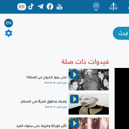
EN
ة
منشور
اضاءات
EN
فيدوات ذات صلة
متى يجوز الخروج من الصلاة؟
تاريخ النشر :
2019-06-05
واجبات وحقوق المرأة في الاسلام
تاريخ النشر :
2019-06-15
تأثير الوراثة والبيئة على سلوك الفرد