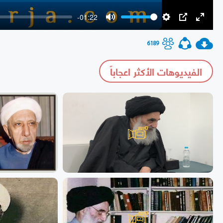
-01:22
Mute
Settings
PIP
Enter
fullscr
6189
الفيديوهات الأكثر اعجاباً