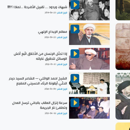
شبهات وردود ... تقبيل الأضرحة ...لماذا ؟؟!!!!
تاريخ النشر :
2019-06-25
معالم الإبداع الإلهي
تاريخ النشر :
2023-09-25
إذا تحلّل الإنسان من الأخلاق اتّبع أخسّ
الوسائل لتحقيق غاياته
تاريخ النشر :
2022-01-31
الشيخ احمد الوائلي -- الشاعر السيد حيدر
الحلّي أيقونة الرثاء الحسيني المفجع
تاريخ النشر :
2026-03-09
سرعة إنزال العقاب بالجاني ترسخ العدل
وتطفئ نار الجريمة
تاريخ النشر :
2021-04-18