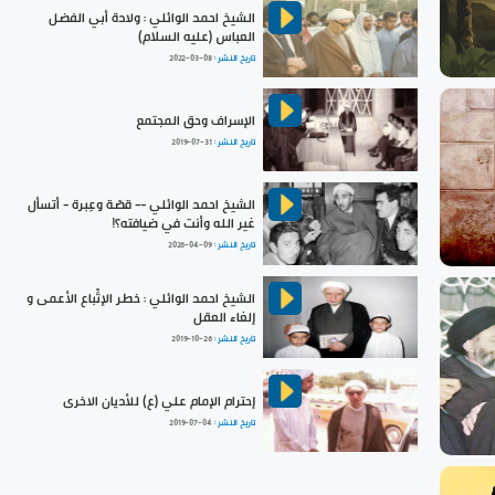
الشيخ احمد الوائلي : ولادة أبي الفضل
العباس (عليه السلام)
تاريخ النشر :
2022-03-08
الإسراف وحق المجتمع
تاريخ النشر :
2019-07-31
الشيخ احمد الوائلي -- قصّة وعِبرة - أتسأل
غير الله وأنت في ضيافته؟!
تاريخ النشر :
2026-04-09
الشيخ احمد الوائلي : خطر الإتِّباع الأعمى و
إلغاء العقل
تاريخ النشر :
2019-10-26
إحترام الإمام علي (ع) للأديان الاخرى
تاريخ النشر :
2019-07-04