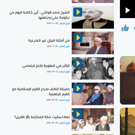
الشيخ احمد الوائلي : أين حُكامنا اليوم من
Pla
حكومة عليٍّ ونزاهتها
تاريخ النشر :
2019-11-09
من أمثلة الحِيَل غير الشرعية
تاريخ النشر :
2021-11-03
التأخر في العقوبة ظلم اجتماعي
تاريخ النشر :
2021-07-12
معركة الطف صراع القيم الإسلامية مع
القيم الجاهلية
تاريخ النشر :
2021-09-05
لماذا سمّيت مكة المكرّمة بأمّ القرى؟
تاريخ النشر :
2021-05-03