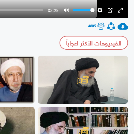
-02:29
Mute
Settings
PIP
Enter
fullscr
4805
الفيديوهات الأكثر اعجاباً