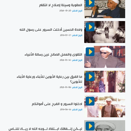
العقوبة وسيلة إصلاح لا انتقام
تاريخ النشر :
2024-10-20
ولادة الحسين أدخلت السرور على رسول الله
تاريخ النشر :
2019-07-17
التقوى والعمل الصالح عين رسالة الأنبياء
تاريخ النشر :
2023-01-14
ما الفرق بين رعاية الأبوين للأبناء ورعاية الأبناء
للأبوين؟
تاريخ النشر :
2025-01-08
ادخلوا السرور و الفرح على أمواتكم
تاريخ النشر :
2019-06-16
ليــكن إنـــفاقك ابـــتغاءً لـــوجه الله لا ريـــاءً للنــاس