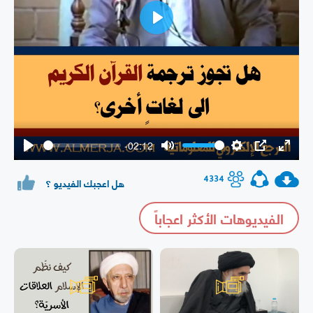
Play
-02:12
Play
Mute
Settings
PIP
Enter
fullsc
4334
هل اعجبك الفيديو ؟
الفيديوهات الأكثر اعجاباً