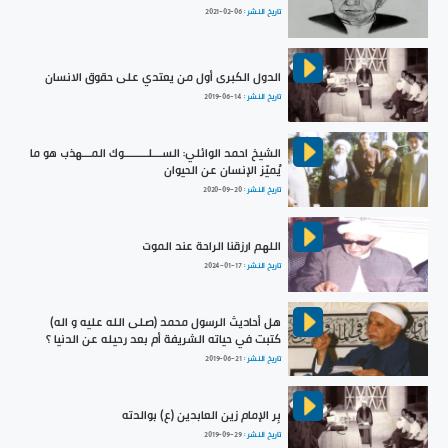
تاريخ النشر :
2021-02-06
الدول الكبرى أول من يعتدي على حقوق الانسان
تاريخ النشر :
2019-06-14
الشيخ احمد الوائلي: الســـلــــــــوك المـــهذب هو ما
يُميّز الإنسان عن الحيوان
تاريخ النشر :
2020-09-20
اللهم ارزقنا الراحة عند الموت
تاريخ النشر :
2024-01-17
هل أحاديث الرسول محمد (صلى الله عليه و اله)
كتبت في حياته الشريفة أم بعد رحيله عن الدنيا ؟
تاريخ النشر :
2019-06-21
بِر الإمام زين العابدين (ع) بوالدته
تاريخ النشر :
2019-09-29