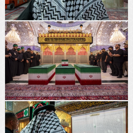
عليك ياقمر
سَيِّدِ
خدور
بني هاشم
الْوَصِيِّينَ
الفواطم
أجواء الزيارة في الصحن العباسي الشريف