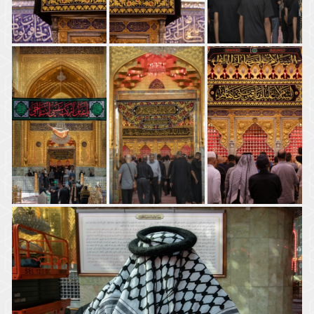
السلام عليك ياساقي عطاشى كربلاء
ضريح
اَلسَّلامُ
المولى أبي
عَلَيْكَ يَا أَبَا
اَلسَّلامُ
الفضل
الْفَضْلِ
عَلَيْكَ يَابْنَ
العباس
الْعَبَّاسَ بْنَ
أَوَّلِ الْقَوْمِ
(عليه
أَمِيرِ
إِسْلاماً
السلام)
الْمُؤْمِنينَ
السلام
اَلسَّلامُ
عليك
السلام
عَلَيْكَ يَابْنَ
ياكافل