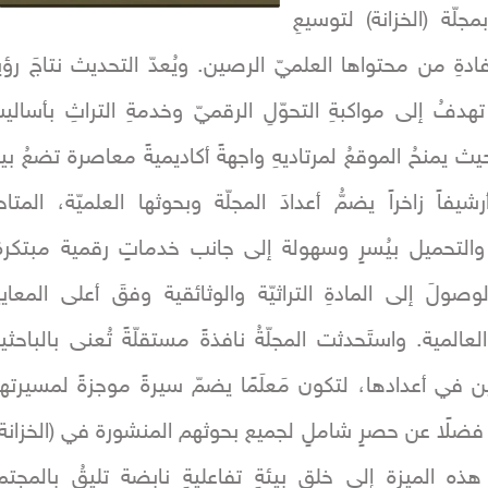
جلّة (الخزانة) لتوسيعِ
فادةِ من محتواها العلميّ الرصين. ويُعدّ التحديث نتاجَ رؤية
دفُ إلى مواكبةِ التحوّلِ الرقميّ وخدمةِ التراثِ بأسالي
ث يمنحُ الموقعُ لمرتاديهِ واجهةً أكاديميةً معاصرة تضعُ بي
شيفاً زاخراً يضمُّ أعدادَ المجلّة وبحوثها العلميّة، المتاح
 والتحميل بيُسرٍ وسهولة إلى جانب خدماتٍ رقمية مبتكرة
لوصولَ إلى المادةِ التراثيّة والوثائقية وفقَ أعلى المعايي
لعالمية. واستَحدثت المجلّةُ نافذةً مستقلّةً تُعنى بالباحثي
ن في أعدادها، لتكون مَعلَمًا يضمّ سيرةً موجزةً لمسيرته
، فضلًا عن حصرٍ شاملٍ لجميع بحوثهم المنشورة في (الخزانة)
ذه الميزة إلى خلق بيئةٍ تفاعليةٍ نابضة تليقُ بالمجتمع