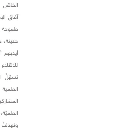
الخاصّ بم
آفاقِ الإ
طموحة ته
حديثة، حي
أيديهم أر
للاطّلاع
تسهّلُ ا
العلمية ا
المشاركي
العلميّة
وتهدفُ ه