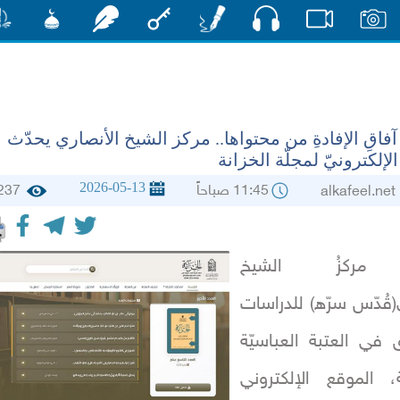
صوت
صور
فيديو
أقلام
مفتاح
رشفات
مشكاة
منش
آفاقِ الإفادةِ من محتواها.. مركز الشيخ الأنصاري يحدّث
لإلكترونيّ لمجلّة الخزانة
2026-05-13
11:45 صباحاً
237
alkafee
مركزُ الشيخ
(قُدّس سرّه) للدراسات
 في العتبة العباسيّة
، الموقع الإلكتروني