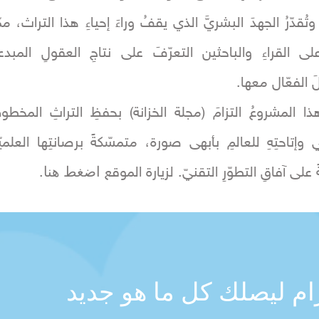
وتُقدّرُ الجهدَ البشريَّ الذي يقفُ وراءَ إحياءِ هذا التراث، ممّ
لى القراءِ والباحثين التعرّفَ على نتاجِ العقولِ المبدع
 الفعّال معها.
هذا المشروعُ التزامَ (مجلة الخزانة) بحفظِ التراثِ المخطو
 وإتاحتِهِ للعالمِ بأبهى صورة، متمسّكةً برصانتِها العلميّ
اضغط هنا
على آفاقِ التطوّرِ التقنيّ. لزيارة الموقع
.
رام ليصلك كل ما هو جديد