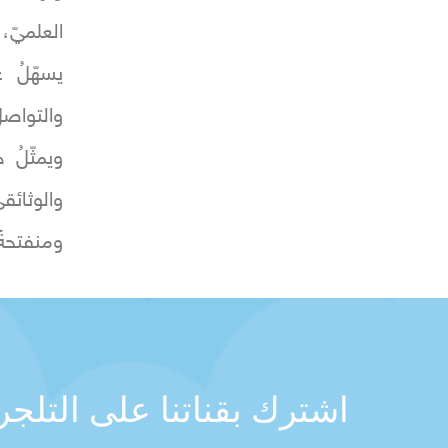
العلميّ، 
يسهّلُ ع
والتواصلَ
ويمثّلُ 
والوثائقي
ومنفتحةً 
اشترك بقناتنا على التلج