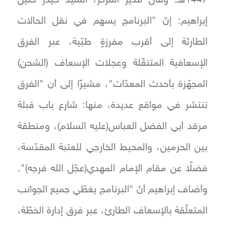
1447هـ. وقال مدير المركز، السيد حيدر خليل
إبراهيم: إنّ "البرنامج يسهم في نقل الحالات
الطارئة إلى أقرب مفرزةٍ طبّية، عبر الفرق
الإسعافية المتنقّلة وعجلات الإسعاف (الشحن)
المجهّزة بأحدث المعدّات"، مشيرًا إلى أن "الفرق
تنتشر في مواقع عديدة، منها: شارع باب قبلة
مرقد أبي الفضل العباس(عليه السلام)، ومنطقة
بين الحرمين، والمحيط الخارجي للعتبة المقدّسة،
فضلًا عن مقام الإمام المهدي(عجّل الله فرجه)".
وأضاف إبراهيم أنّ "البرنامج يغطّي جميع الجوانب
المتعلّقة بالإسعاف الطارئ، عبر فرق إدارة الخطّة،