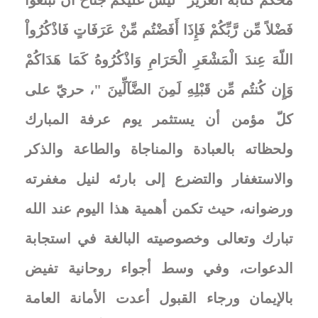
فَضْلاً مِّن رَّبِّكُمْ فَإِذَا أَفَضْتُم مِّنْ عَرَفَاتٍ فَاذْكُرُواْ
اللّهَ عِندَ الْمَشْعَرِ الْحَرَامِ وَاذْكُرُوهُ كَمَا هَدَاكُمْ
وَإِن كُنتُم مِّن قَبْلِهِ لَمِنَ الضَّآلِّينَ "، حريّ على
كلّ مؤمن أن يستثمر يوم عرفة المبارك
ولحظاته بالعبادة والمناجاة والطاعة والذكر
والاستغفار والتضرع إلى بارئه لنيل مغفرته
ورضوانه، حيث تكمن أهمية هذا اليوم عند الله
تبارك وتعالى وخصوصيته البالغة في استجابة
الدعوات، وفي وسط أجواء روحانية تفيض
بالإيمان ورجاء القبول أعدت الأمانة العامة