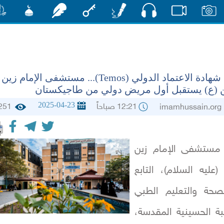
صوت
صور
فيديو
أقلام
مفتاح
رشفات
مشكاة
منش
بعد نيل شهادة الاعتماد الدولي (Temos)... مستشفى الإمام زين
ن (ع) يستقبل أول مريض دولي من طاجيكستان
2025-04-23
12:21 صباحاً
251
imamhussa
مستشفى الإمام زين
 (عليه السلام)، التابع
لصحة والتعليم الطبي
ة الحسينية المقدسة،