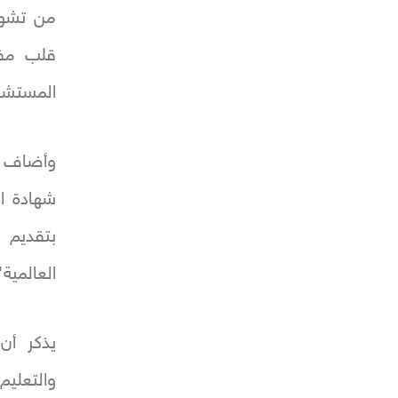
من تشوه
قلب مفت
المستشف
وأضاف أ
شهادة ال
بتقديم 
العالمية"
يذكر أن
والتعلي