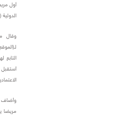
أول مري
الدولية (Temos).
وقال م
لـ(الموق
التابع ل
أستقبل 
الاعتمادية ال
وأضاف أ
مريضا يب