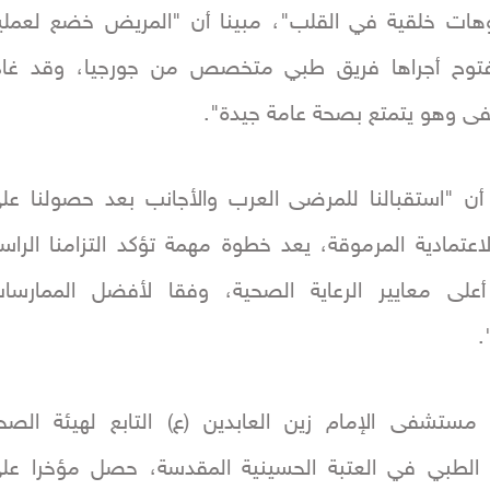
ات خلقية في القلب"، مبينا أن "المريض خضع لعملي
وح أجراها فريق طبي متخصص من جورجيا، وقد غاد
ى وهو يتمتع بصحة عامة جيدة".
ن "استقبالنا للمرضى العرب والأجانب بعد حصولنا عل
اعتمادية المرموقة، يعد خطوة مهمة تؤكد التزامنا الراس
أعلى معايير الرعاية الصحية، وفقا لأفضل الممارسا
.
 مستشفى الإمام زين العابدين (ع) التابع لهيئة الصح
م الطبي في العتبة الحسينية المقدسة، حصل مؤخرا عل