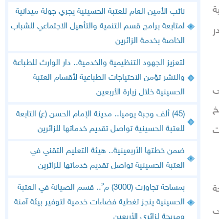
ة
نائب الأمين العام للعتبة الحسينية يجري جولة ميدانية
لمتابعة برامج قسم التنمية والتأهيل الاجتماعي للشباب
ر
الخاصة بخدمة الزائرين
لتعزيز الجهود التنظيمية والخدمية.. دار الوارث للطباعة
والنشر تؤمن الاحتياجات الطباعية لأقسام العتبة
ى
الحسينية خلال زيارة الأربعين
خ
(45) ألف وجبة يوميا.. مدينة الإمام الحسن (ع) التابعة
للعتبة الحسينية تواصل تقديم خدماتها للزائرين
ت
ضمن خطتها الأربعينية.. هيئة التعليم التقني في
العتبة الحسينية تواصل تقديم خدماتها للزائرين
بمساحة تجاوزت (3000) م².. قسم الصيانة في العتبة
ة
الحسينية ينجز تغطية فضاءات خدمية لتوفير بيئة آمنة
ى
ومريحة لزائري الأربعين