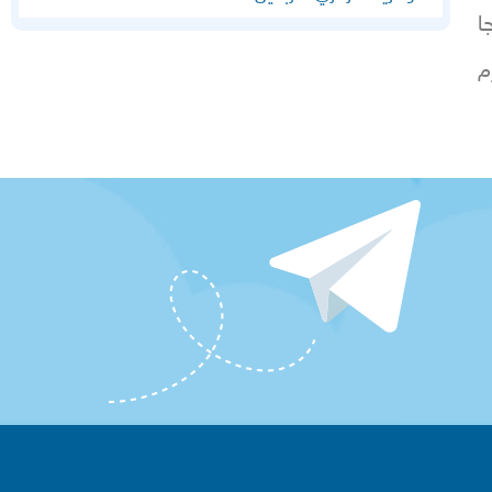
ويجا
م