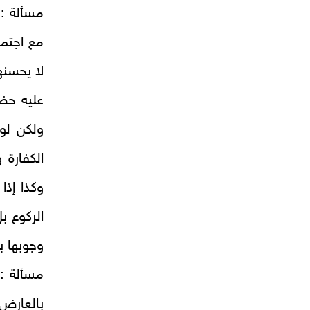
مسألة : 
مع اجتما
لا يحسنه
عليه حضو
ولكن لو
الكفارة 
وكذا إذا
الركوع ب
وجوبها بأ
مسألة : 
بالعارض 