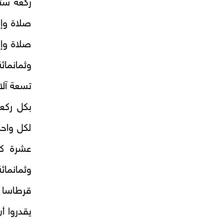
ركعة ستم
صلاة وإذ
صلاة وإذ
وثمانمائ
تسعة آلا
بكل ركعة
لكل واحد
عشرة كت
وثمانما
قرطاسا و
يقدروا أ