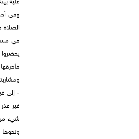
عليه بيته
وفي آخر:
الصلاة 
في مساجد
يحضروا 
فأحرقها
ومشاربت
- إلى غي
غير عذر 
شي‌ء من
ونحوها ح