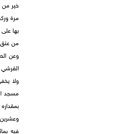
خير من س
مرة وركع
بها على 
من عتق م
وعن الص
القرشي
ب
ولا يخف
مسجد ال
بمقداره 
وعشرين 
فيه بما