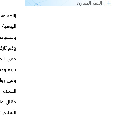
الفقه المقارن
[الجماع
اليومية 
وخصوصا 
وذم تارك
ففي الص
بأربع وع
وفي رواي
الصلاة 
فقال عل
السلام ن