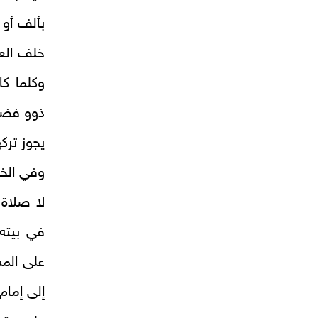
بألف أو 
خلف الع
وكلما ك
ذوو فضل 
يجوز تركه
وفي الخب
لا صلاة
في بيته
على الم
إلى إمام