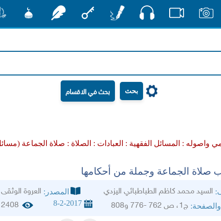
صوت
صور
فيديو
أقلام
مفتاح
رشفات
مشكاة
منش
بحث
مي واصوله :
المسائل الفقهية :
العبادات :
الصلاة :
صلاة الجماعة (مسائ
 صلاة الجماعة وجملة من أحكامها
السيد محمد كاظم الطباطبائي اليزدي
العروة الوثقى
ف:
المصدر:
8-2-2017
2408
ج1، ص 762 -776 و808
والصفحة: