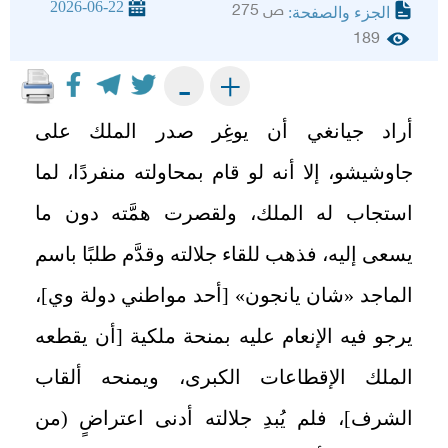
2026-06-22
ص 275
الجزء والصفحة:
189
+
-
أراد جيانغي أن يوغِر صدر الملك على
جاوشيشو، إلا أنه لو قام بمحاولته منفردًا، لما
استجاب له الملك، ولقصرت همَّته دون ما
يسعى إليه، فذهب للقاء جلالته وقدَّم طلبًا باسم
الماجد «شان يانجون» [أحد مواطني دولة وي]،
يرجو فيه الإنعام عليه بمنحة ملكية [أن يقطعه
الملك الإقطاعات الكبرى، ويمنحه ألقاب
الشرف]، فلم يُبدِ جلالته أدنى اعتراضٍ (من