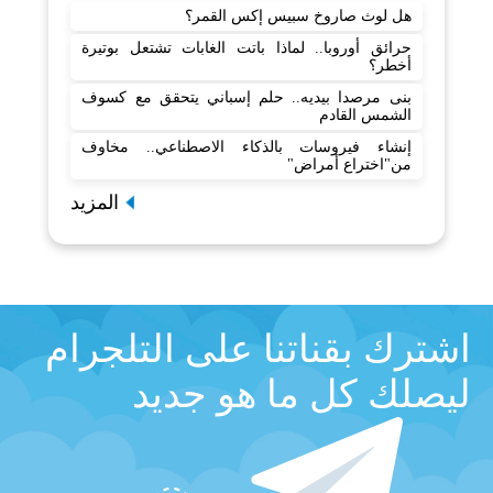
هل لوث صاروخ سبيس إكس القمر؟
حرائق أوروبا.. لماذا باتت الغابات تشتعل بوتيرة
أخطر؟
بنى مرصدا بيديه.. حلم إسباني يتحقق مع كسوف
الشمس القادم
إنشاء فيروسات بالذكاء الاصطناعي.. مخاوف
من"اختراع أمراض"
المزيد
اشترك بقناتنا على التلجرام
ليصلك كل ما هو جديد