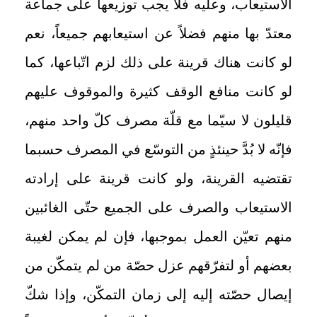
الاستيعاب، وعليه فلا يجب توزيعها على جماعة
معتدّ بها منهم فضلاً عن استيعابهم جميعاً، نعم
لو كانت هناك قرينة على ذلك لزم اتّباعها، كما
لو كانت منافع الوقف كثيرة والموقوف عليهم
قليلون لا سيّما مع قلّة مصرف كلّ واحد منهم،
فإنّه لا بُدَّ حينئذٍ من التوسّع في المصرف حسبما
تقتضيه القرينة، ولو كانت قرينة على إرادته
الاستيعاب والصرف على الجميع حتّى الغائبين
منهم تعيّن العمل بموجبها، فإن لم يمكن لغيبة
بعضهم أو لتفرّقهم عزل حصّة من لم يتمكّن من
إيصال حصّته إليه إلى زمان التمكّن، وإذا شكّ