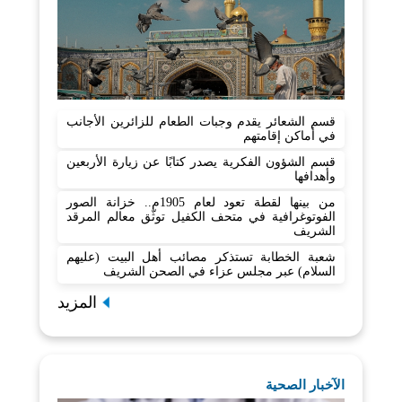
قسم الشعائر يقدم وجبات الطعام للزائرين الأجانب
في أماكن إقامتهم
قسم الشؤون الفكرية يصدر كتابًا عن زيارة الأربعين
وأهدافها
من بينها لقطة تعود لعام 1905م.. خزانة الصور
الفوتوغرافية في متحف الكفيل توثّق معالم المرقد
الشريف
شعبة الخطابة تستذكر مصائب أهل البيت (عليهم
السلام) عبر مجلس عزاء في الصحن الشريف
المزيد
الآخبار الصحية