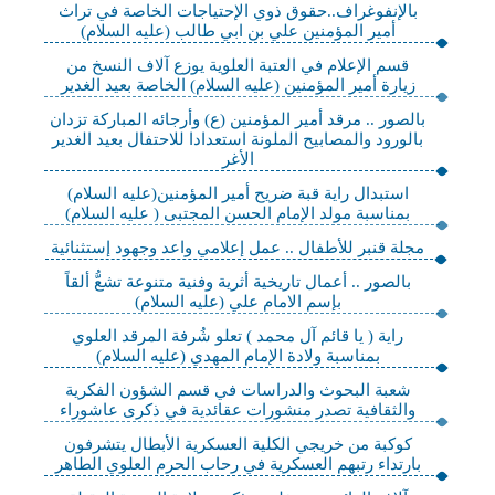
بالإنفوغراف..حقوق ذوي الإحتياجات الخاصة في تراث
أمير المؤمنين علي بن ابي طالب (عليه السلام)
قسم الإعلام في العتبة العلوية يوزع آلاف النسخ من
زيارة أمير المؤمنين (عليه السلام) الخاصة بعيد الغدير
بالصور .. مرقد أمير المؤمنين (ع) وأرجائه المباركة تزدان
بالورود والمصابيح الملونة استعدادا للاحتفال بعيد الغدير
الأغر
استبدال راية قبة ضريح أمير المؤمنين(عليه السلام)
بمناسبة مولد الإمام الحسن المجتبى ( عليه السلام)
مجلة قنبر للأطفال .. عمل إعلامي واعد وجهود إستثنائية
بالصور .. أعمال تاريخية أثرية وفنية متنوعة تشعُّ ألقاً
بإسم الامام علي (عليه السلام)
راية ( يا قائم آل محمد ) تعلو شُرفة المرقد العلوي
بمناسبة ولادة الإمام المهدي (عليه السلام)
شعبة البحوث والدراسات في قسم الشؤون الفكرية
والثقافية تصدر منشورات عقائدية في ذكرى عاشوراء
كوكبة من خريجي الكلية العسكرية الأبطال يتشرفون
بارتداء رتبهم العسكرية في رحاب الحرم العلوي الطاهر