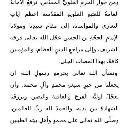
ومن جوارِ الحرمِ العلويِّ المقدّس، ترفعُ الأمانةُ
العامةُ للعتبةِ العلويةِ المقدّسة أعظمَ آياتِ
التعازي والمواساة، إلى مقامِ سيدِنا ومولانا
الإمامِ الحجّةِ بن الحسن عجّل الله تعالى فرجَه
الشريف، وإلى مراجعِ الدينِ العظام، والمؤمنين
كافةً، بهذا المصاب الجلل.
ونسأل اللهَ تعالى بحرمةِ رسولِ الله، أن
يجعلَنا من خيرِ شيعةِ محمدٍ وآلِ محمد، وأن
يعجّلَ لوليِّه الفرجَ والعافيةَ والنصر، ويرزقَنا
الشهادةَ بين يديه، والحمدُ لله ربِّ العالمين،
وصلّى الله تعالى على محمدٍ وأهلِ بيتِه الطيبين