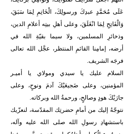
عَلَى مُحَمَّدٍ عبدِكَ ورسولِكَ، الْخَاتِمِ لِمَا سَبَقَ،
وَالْفَاتِحِ لِمَا انْغَلَقَ، وعلى أهلِ بيتِه أعلامِ الدين،
وذخائرِ المسلمين، ولا سيما بقيّةِ الله في
أرضه، إمامِنا القائمِ المنتظر، عجَّل الله تعالى
فرجَه الشريف.
السلام عليك يا سيدي ومولاي يا أميـر
المؤمنين، وعلى ضَجيعَيْكَ آدمَ ونوحٍ، وعلى
جارَيْكَ هودٍ وصالحٍ، ورحمةُ الله وبركاته.
نتوجّهُ إليك من أمامِ حضرتِك المقدّسة، لنعزّيك
باستشهادِ رسولِ الله صلى الله عليه وآله،