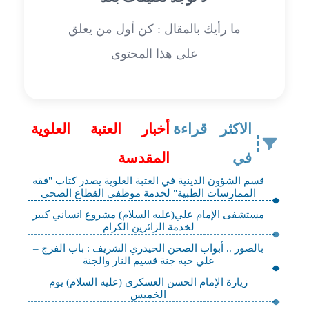
ما رأيك بالمقال : كن أول من يعلق
على هذا المحتوى
الاكثر قراءة
أخبار العتبة العلوية
في
المقدسة
قسم الشؤون الدينية في العتبة العلوية يصدر كتاب "فقه
الممارسات الطبية" لخدمة موظفي القطاع الصحي
مستشفى الإمام علي(عليه السلام) مشروع انساني كبير
لخدمة الزائرين الكرام
بالصور .. أبواب الصحن الحيدري الشريف : باب الفرج –
علي حبه جنة قسيم النار والجنة
زيارة الإمام الحسن العسكري (عليه السلام) يوم
الخميس