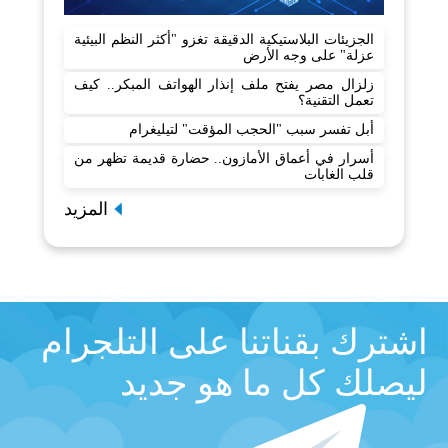
الجزيئات البلاستيكية الدقيقة تغزو "أكثر النظم البيئية
عزلة" على وجه الأرض
زلزال مصر يفتح ملف إنذار الهواتف المبكر.. كيف
تعمل التقنية؟
أبل تفسر سبب "الحجب المؤقت" لتيليغرام
أسرار في أعماق الأمازون.. حضارة قديمة تظهر من
قلب الغابات
المزيد
اشترك بقناتنا على التلجرام
ليصلك كل ما هو جديد