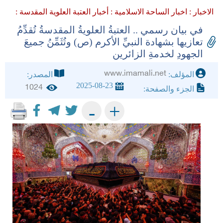
الاخبار :
اخبار الساحة الاسلامية :
أخبار العتبة العلوية المقدسة :
في بيان رسمي .. العتبةُ العلويةُ المقدسةُ تُقدِّمُ
تعازيها بشهادة النبيِّ الأكرم (ص) وتُثَمِّنُ جميعَ
الجهودِ لخدمةِ الزائرين
www.imamali.net
المؤلف:
المصدر:
2025-08-23
1024
الجزء والصفحة:
+
-