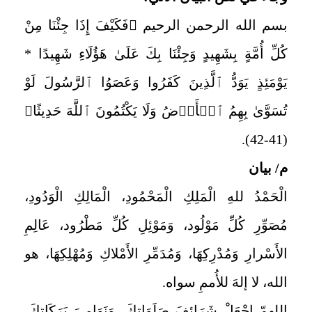
بسم الله الرحمن الرحيم ﴿فَكَيْفَ إِذَا جِئْنَا مِنْ
كُلِّ أُمَّةٍ بِشَهِيدٍ وَجِئْنَا بِكَ عَلَىٰ هَؤُلَاءِ شَهِيدًا *
يَوْمَئِذٍ يَوَدُّ ٱلَّذِينَ كَفَرُوا وَعَصَوُا ٱلرَّسُولَ لَوْ
تُسَوَّىٰ بِهِمُ ٱلۡأَرۡضُ وَلَا يَكْتُمُونَ ٱللَّهَ حَدِيثًا﴾
(41-42).
م/ بيان
الْحَمْدُ للهِ الْمَلِكِ الْمَحْمُودِ، الْمَالِكِ الْوَدُودِ،
مُصَوِّرِ كُلِّ مَوْلُود، وَمَوْئِلِ كُلِّ مَطْرُود، عَالِمِ
الأَسْرارِ وَمُدْرِكِهَا، وَمُدَمِّرِ الأَمْلاكِ وَمُهْلِكِهَا، هو
الله، لا إلهَ للأُممِ سواه.
اللهمّ اجْعَلْ شَرَائِفَ صَلَوَاتِكَ، وَنَوَامِيَ بَرَكَاتِكَ،