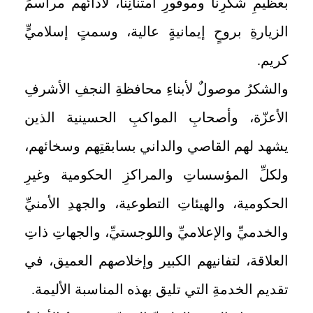
بعظيمِ شكرِنا وموفورِ امتنانِنا، لأدائهم مراسمَ
الزيارةِ بروحٍ إيمانيةٍ عالية، وسمتٍ إسلاميٍّ
كريم.
والشكرُ موصولٌ لأبناءِ محافظةِ النجفِ الأشرفِ
الأعزّة، وأصحابِ المواكبِ الحسينية الذين
يشهد لهم القاصي والداني بسابقتِهم وسخائهم،
ولكلِّ المؤسساتِ والمراكزِ الحكومية وغيرِ
الحكومية، والهيئاتِ التطوعية، والجهدِ الأمنيِّ
والخدميِّ والإعلاميِّ واللوجستيِّ، والجهاتِ ذاتِ
العلاقة، لتفانيهم الكبير وإخلاصهم العميق، في
تقديم الخدمةِ التي تليق بهذه المناسبة الأليمة.