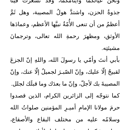
ونحنُ عيالُكما وأيتامُكما، وقد تسعَّرت فينا
جذوةُ الحزن، واشتدَّ هولُ المصيبة، وهل ثَمَّ
أعظمُ من أن تنعى الأُمّةُ نبيَّها الأعظم، وعمادَها
الأوثق، ومظهرَ رحمةِ الله تعالى، وترجمانَ
مشيئتِه.
بأبي أنتَ وأمّي يا رسولَ الله، واللهِ إنّ الجزعَ
لقبيحٌ إلّا عليك، وإنّ الصّبـرَ لجميلٌ إلّا عنك، وإنّ
المصيبةَ بك لأجلّ، وإنّ ما بعدَك وما قبلَك لجلل.
كما نتوجّه إلى الزائرين الكرام، الذين قصدوا
حرمَ مولانا الإمامِ أميـرِ المؤمنين صلواتُ الله
وسلامُه عليه من مختلف البقاع والأصقاع،