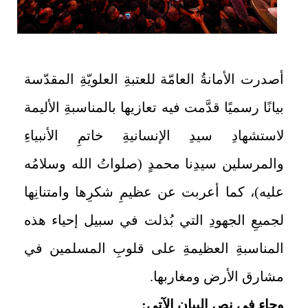
أصدرت الأمانةُ العامّة للعتبةِ العلويّةِ المقدّسة
بيانًا رسميًا قدَّمت فيه تعازيها بالمناسبةِ الأليمة
لاستشهادِ سيدِ الإنسانيةِ خاتمِ الأنبياءِ
والمرسلين سيدِنا محمدٍ (صلواتُ الله وسلامُه
عليه)، كما أعربت عن عظيمِ شكرِها وامتنانِها
لجميعِ الجهودِ التي بُذلت في سبيل إحياء هذه
المناسبةِ العظيمةِ على قلوبِ المسلمين في
مشارق الأرض ومغاربها.
وجاء في نص البيان الآتي: