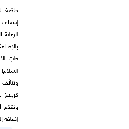
خاصّة با
إسعاف لت
الرعاية ا
بالإضافة
طبّ الأس
السلام) 
وتتألّف 
كربلاء) 
وتقدّم أ
إضافة إلى