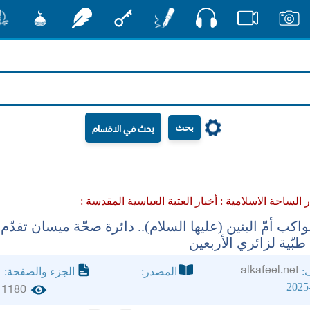
صوت
صور
فيديو
أقلام
مفتاح
رشفات
مشكاة
منش
بحث
ر الساحة الاسلامية :
أخبار العتبة العباسية المقدسة :
كب أمّ البنين (عليها السلام).. دائرة صحّة ميسان تقدّم
بّية لزائري الأربعين
alkafeel.net
ف:
المصدر:
الجزء والصفحة:
2025
1180