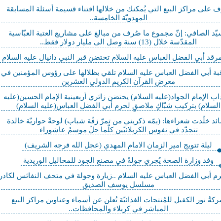
ّف على مراكز البيع التي يُمكنك من خلالها اقتناء قسيمة أسئلة المسابقة
المهدويّة الخامسة..
يّد الصافي: إنّ مجموع ما صُرف من مبالغ على مشاريع العتبة العبّاسية
المقدّسة خلال (13) سنة وصل الى مليار دولار فقط..
مرقد أبي الفضل العباس عليه السلام تحتضن قبر النبي دانيال عليه السلام
قبة أبي الفضل العباس عليه السلام تلقي بظلالها على رؤوس المؤمنين في
معرض القرآن الكريم الدولي العشرين
ب الإمام الجواد(عليه السلام) يحتضن زائري أربعينية الإمام الحسين(عليه
السلام) بتركيب شبّاكٍ ملاصقٍ لحرم أبي الفضل العباس(عليه السلام)
ئد خلّدت شعراءها: (يمّه ذكريني من تمرّ زفّة شباب) لوحةٌ حواريّة خالدة
تتجدّد في نفوس الكربلائيّين كلّما حلّ موسمُ عاشوراء
ليلة تتويج امير الزمان الامام المهدي (عجل الله فرجه الشريف)
وفد وزارة الصحة يُجري جولةً في مصنع الجود للمحاليل الوريدية
 أبي الفضل العباس عليه السلام ..زيارة وجولة في متحف النفائس لكادر
مسلسل يوسف الصديق
كةُ نور الكفيل للمُنتجات الغذائيّة تُعلن عن أسماء وعناوين مراكز البيع
المباشر في كربلاء والمحافظات..