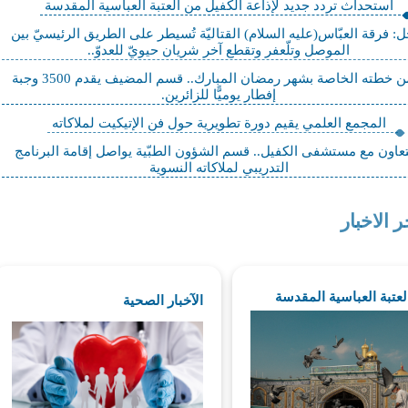
استحداث تردد جديد لإذاعة الكفيل من العتبة العباسية المقدسة
: فرقة العبّاس(عليه السلام) القتاليّة تُسيطر على الطريق الرئيسيّ بين
الموصل وتلّعفر وتقطع آخر شريان حيويّ للعدوّ..
ضمن خطته الخاصة بشهر رمضان المبارك.. قسم المضيف يقدم 3500 وجبة
إفطار يوميًّا للزائرين.
المجمع العلمي يقيم دورة تطويرية حول فن الإتيكيت لملاكاته
تعاون مع مستشفى الكفيل.. قسم الشؤون الطبّية يواصل إقامة البرنامج
التدريبي لملاكاته النسوية
ر الاخبار
العتبة العباسية المقدسة
الآخبار الصحية