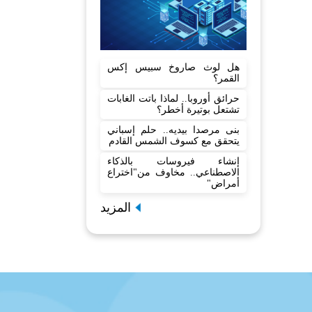
هل لوث صاروخ سبيس إكس
القمر؟
حرائق أوروبا.. لماذا باتت الغابات
تشتعل بوتيرة أخطر؟
بنى مرصدا بيديه.. حلم إسباني
يتحقق مع كسوف الشمس القادم
إنشاء فيروسات بالذكاء
الاصطناعي.. مخاوف من"اختراع
أمراض"
المزيد