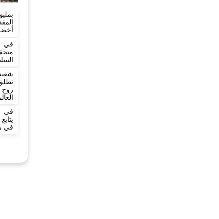
بمليو
المق
أخضر بطول
في خ
متح
السلط
شعبة
تطلق 
روح 
العال
في ي
يتاب
في مد