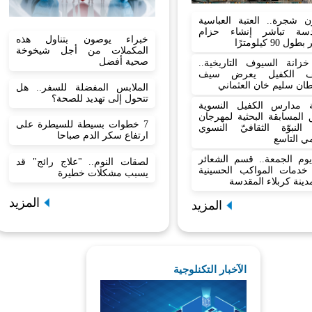
ن شجرة.. العتبة العباسية
دسة تباشر إنشاء حزام
خبراء يوصون بتناول هذه
 90 كيلومترًا
المكملات من أجل شيخوخة
صحية أفضل
زانة السيوف التاريخية..
ف الكفيل يعرض سيف
ان سليم خان العثماني
الملابس المفضلة للسفر.. هل
تتحول إلى تهديد للصحة؟
 مدارس الكفيل النسوية
المسابقة البحثية لمهرجان
7 خطوات بسيطة للسيطرة على
النبوّة الثقافيّ النسوي
ارتفاع سكر الدم صباحا
مي التاسع
وم الجمعة.. قسم الشعائر
لصقات النوم.. "علاج رائج" قد
ع خدمات المواكب الحسينية
يسبب مشكلات خطيرة
ينة كربلاء المقدسة
المزيد
المزيد
الآخبار التكنلوجية