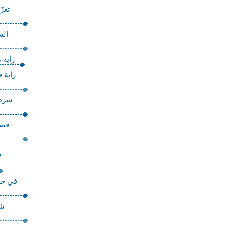
تعر
الس
راية 
راية 
سردا
قصا
في حرم
شر