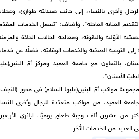
لرجال وأخرى بالنساء، إلى جانب صيدليّة طوارئ، وعجلا
قديم العناية العاجلة". وأضاف: "تشمل الخدمات المقدّم
لصحّية الأوّلية والثانويّة، ومعالجة الحالات الحادّة والمزمنة
 إلى التوعية الصحّية والخدمات الوقائيّة، فضلًا عن خدما
نان، بالتعاون مع جامعة العميد ومركز أمّ البنين(عليه
لطبّ الأسنان".
مجموعة مواكب أمّ البنين(عليها السلام) في محور (النجف 
بجامعة العميد، من مواكب متعدّدة للرجال وأخرى للنساء
كثر من عشرين ألف وجبة طعامٍ يوميًّا، لزائري الأربعين
 العديد من الخدمات الأُخَر.