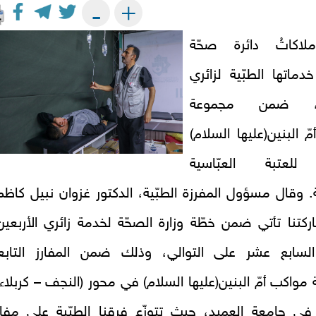
+
-
لاكاتُ دائرة صحّة
ماتها الطبّية لزائري
ين، ضمن مجموعة
ّ البنين(عليها السلام)
 للعتبة العبّاسية
. وقال مسؤول المفرزة الطبّية، الدكتور غزوان نبيل كاظم
ركتنا تأتي ضمن خطّة وزارة الصحّة لخدمة زائري الأربعين
السابع عشر على التوالي، وذلك ضمن المفارز التابع
مواكب أمّ البنين(عليها السلام) في محور (النجف – كربلاء)
في جامعة العميد، حيث تتوزّع فرقنا الطبّية على مفار