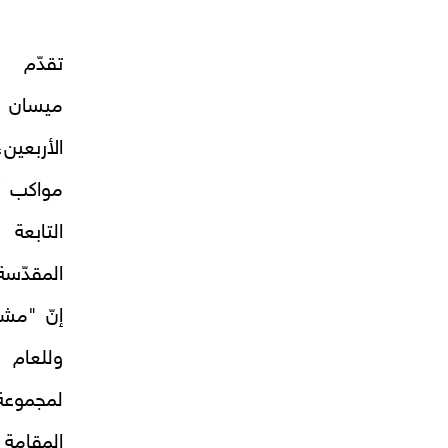
تقدّم م
ميسان خد
الأربع
مواكب أم
التابعة
المقدّسة
إنّ "مشا
وللعام 
لمجموعة 
المقامة 