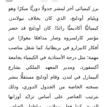
برز كيميائي آخر لينشر جدولًا دوريًّا مبكرًا وهو
ويليام أودلنج، الذي كان بخلاف نيولاندز،
كيميائيًّا أكاديميًّا رائدًا. كان أودلنج قد حضر
مؤتمر كارلسروه وصار مدافعًا مغوارًا عن
أفكار كانيزارو في بريطانيا، كما شغل مناصب
مهمة؛ مثل درجة الأستاذية في الكيمياء بجامعة
أكسفورد، ومدير المعهد الملكي بشارع
ألبيمارل في لندن. وقام أودلنج مستقلًّا بنشر
نسخته الخاصة من الجدول الدوري، وذلك
بترتيب العناصر على أساس تزايُد أوزانها
الذرية، كما فعل نيولاندز، وبإظهار العناصر