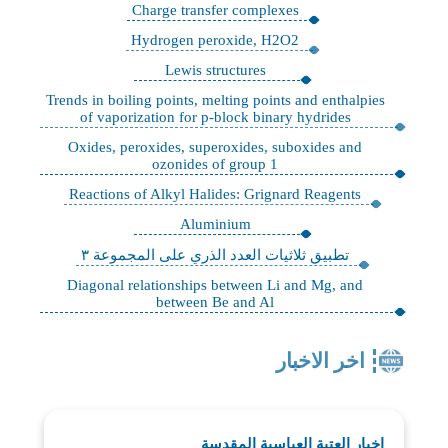
Charge transfer complexes
Hydrogen peroxide, H2O2
Lewis structures
Trends in boiling points, melting points and enthalpies
of vaporization for p-block binary hydrides
Oxides, peroxides, superoxides, suboxides and
ozonides of group 1
Reactions of Alkyl Halides: Grignard Reagents
Aluminium
تطبيق ثلاثيات العدد الذري على المجموعة ٣
Diagonal relationships between Li and Mg, and
between Be and Al
اخر الاخبار
اخبار العتبة العباسية المقدسة