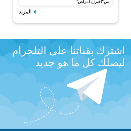
من"اختراع أمراض"
المزيد
اشترك بقناتنا على التلجرام
ليصلك كل ما هو جديد