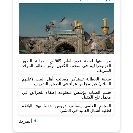
من بينها لقطة تعود لعام 1905م.. خزانة الصور
الفوتوغرافية في متحف الكفيل توثّق معالم المرقد
الشريف
شعبة الخطابة تستذكر مصائب أهل البيت (عليهم
السلام) عبر مجلس عزاء في الصحن الشريف
قسم الصيانة يؤسس منظومة إطفاء للحرائق في
معمل ثلج الكفيل
المجمَع العلمي يستأنف دروس حفظ نهج البلاغة
لطلبة أشبال العميد في المثنى
المزيد