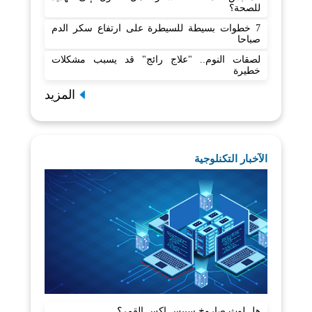
للصحة؟
7 خطوات بسيطة للسيطرة على ارتفاع سكر الدم
صباحا
لصقات النوم.. "علاج رائج" قد يسبب مشكلات
خطيرة
المزيد
الآخبار التكنلوجية
هل لوث صاروخ سبيس إكس القمر؟