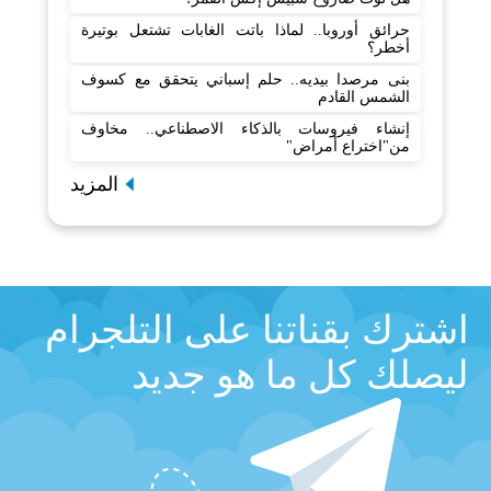
حرائق أوروبا.. لماذا باتت الغابات تشتعل بوتيرة
أخطر؟
بنى مرصدا بيديه.. حلم إسباني يتحقق مع كسوف
الشمس القادم
إنشاء فيروسات بالذكاء الاصطناعي.. مخاوف
من"اختراع أمراض"
المزيد
اشترك بقناتنا على التلجرام
ليصلك كل ما هو جديد