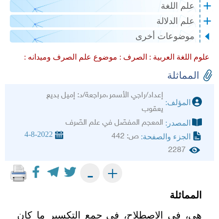
علم اللغة
علم الدلالة
موضوعات أخرى
علوم اللغة العربية :
الصرف :
موضوع علم الصرف وميدانه :
المماثلة
إعداد/راجي الأسمر،مراجعة/د: إميل بديع
المؤلف:
يعقوب
المعجم المفصّل في علم الصّرف
المصدر:
4-8-2022
ص: 442
الجزء والصفحة:
2287
+
-
المماثلة
هي، في الاصطلاح، في جمع التكسير ما كان