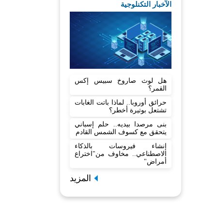
الآخبار التكنلوجية
هل لوث صاروخ سبيس إكس
القمر؟
حرائق أوروبا.. لماذا باتت الغابات
تشتعل بوتيرة أخطر؟
بنى مرصدا بيديه.. حلم إسباني
يتحقق مع كسوف الشمس القادم
إنشاء فيروسات بالذكاء
الاصطناعي.. مخاوف من"اختراع
أمراض"
المزيد