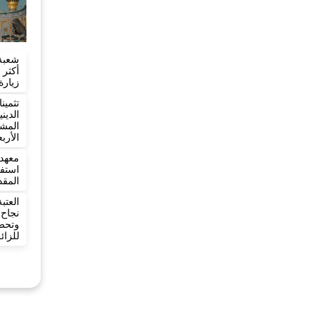
شعبة
زيارة
تثمي
الدي
المش
الأرب
معهد 
المقد
العت
نجاح
وتح
للزائ