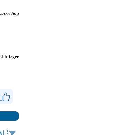
orrecting
f Integer
ال