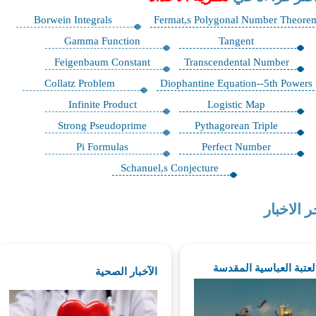
Borwein Integrals
Fermat,s Polygonal Number Theore
Gamma Function
Tangent
Feigenbaum Constant
Transcendental Number
Collatz Problem
Diophantine Equation--5th Powers
Infinite Product
Logistic Map
Strong Pseudoprime
Pythagorean Triple
Pi Formulas
Perfect Number
Schanuel,s Conjecture
ر الاخبار
العتبة العباسية المقدسة
الآخبار الصحية