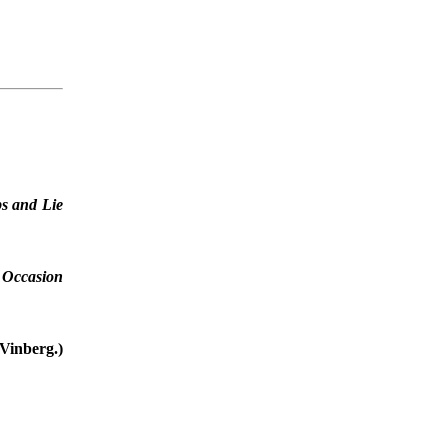
s and Lie
e Occasion
inberg.)