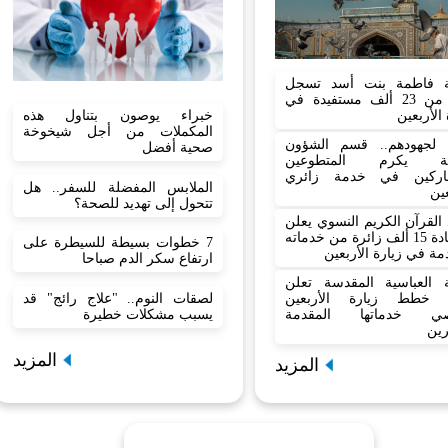
 فاطمة بنت أسد تسجل
أكثر من 23 ألف مستفيدة في
 الأربعين
خبراء يوصون بتناول هذه
المكملات من أجل شيخوخة
نا لجهودهم.. قسم الشؤون
صحية أفضل
نية يكرم المتطوعين
اركين في خدمة زائري
الملابس المفضلة للسفر.. هل
عين
تتحول إلى تهديد للصحة؟
القرآن الكريم النسوي يعلن
استفادة 15 ألف زائرة من خدماته
7 خطوات بسيطة للسيطرة على
مة في زيارة الأربعين
ارتفاع سكر الدم صباحا
بة العباسية المقدسة تعلن
 خطط زيارة الأربعين
لصقات النوم.. "علاج رائج" قد
صي خدماتها المقدمة
يسبب مشكلات خطيرة
رين
المزيد
المزيد