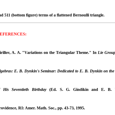
and 511 (bottom figure) terms of a flattened Bernoulli triangle.
REFERENCES:
irillov, A. A. "Variations on the Triangular Theme." In
Lie Group
lgebras: E. B. Dynkin's Seminar: Dedicated to E. B. Dynkin on th
f His Seventieth Birthday
(Ed. S. G. Gindikin and E. B. V
Providence, RI: Amer. Math. Soc., pp. 43-73, 1995.