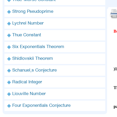
Thue-Morse Constant
Strong Pseudoprime
Lychrel Number
B
Thue Constant
Six Exponentials Theorem
Shidlovskii Theorem
Schanuel,s Conjecture
Radical Integer
T
Liouville Number
Four Exponentials Conjecture