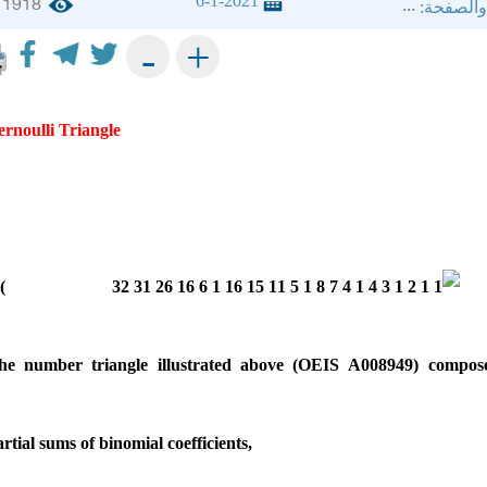
6-1-2021
1918
...
والصفحة:
+
-
ernoulli Triangle
(1)
he number triangle illustrated above (OEIS A008949) compos
partial sums of binomial coefficients,