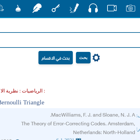
صوت
صور
فيديو
أقلام
مفتاح
رشفات
مشكاة
منش
بحث
نظرية الاعداد :
الرياضيات :
Bernoulli Triangle
MacWilliams, F. J. and Sloane, N. J. A.
ف:
The Theory of Error-Correcting Codes. Amsterdam,
ر:
Netherlands: North-Holland