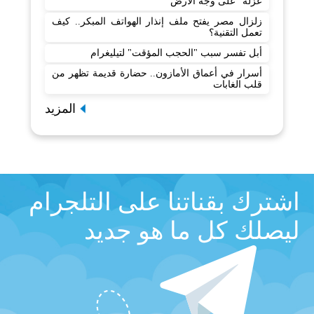
عزلة" على وجه الأرض
زلزال مصر يفتح ملف إنذار الهواتف المبكر.. كيف
تعمل التقنية؟
أبل تفسر سبب "الحجب المؤقت" لتيليغرام
أسرار في أعماق الأمازون.. حضارة قديمة تظهر من
قلب الغابات
المزيد
اشترك بقناتنا على التلجرام
ليصلك كل ما هو جديد