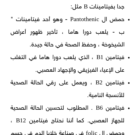
B
جدا بفيتامينات
مثل:
Pantothenic
حمض ال
- وهو أحد فيتامينات "
ب - يلعب دورا هاما ، تأخير ظهور أعراض
الشيخوخة ، وحفظ الصحة في حالة جيدة.
B1
فيتامين
، الذي يلعب دورا هاما في التغلب
على الإعياء الفيزيقي والإجهاد العصبي.
B2
فيتامين
، ويعمل على رقي الحالة الصحية
للأنسجة النامية.
B6
فيتامين
. المطلوب لتحسين الحالة الصحية
B12
للجهاز العصبي. كما أننا نحتاج فيتامين
،
folic
وحمض ال
في صناعة خلايا الدم في جسم