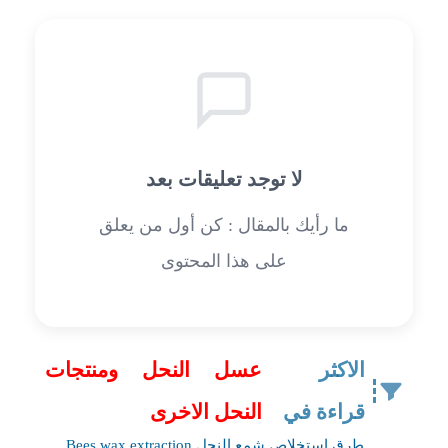
لا توجد تعليقات بعد
ما رأيك بالمقال : كن أول من يعلق
على هذا المحتوى
الاكثر
عسل النحل ومنتجات
قراءة في
النحل الاخرى
طرق استخلاص شمع النحل Bees wax extraction