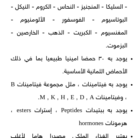
- السليكا - المنجنيز - النحاس - الكروم - النيكل -
البوتاسيوم - الفوسفور - الألومنيوم -
المغنسيوم - الكبريت - الذهب - الخارصين -
البزموت.
يوجد به ۳۰ حمضا امينيا طبيعيا بما في ذلك
الأحماض الثمانية الأساسية.
B
يوجد به فيتامينات ، مثل مجموعة فيتامينات
M
K
H
E
D
A
، وفيتامينات
,
,
,
,
,
.
esters
Peptides
يوجد به ببتيدات
، إسترات
،
hormones
هرمونات
يعتبر الغذاء الملكي مصدرا هاما لأغلب