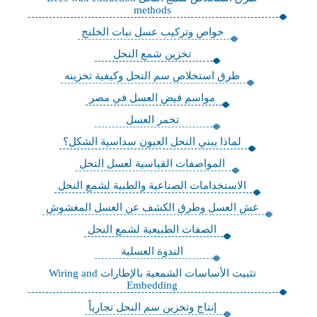
methods
خواص وتركيب عسل نبات الخلنج
تخزين شمع النحل
طرق استخلاص سم النحل وكيفية تخزينه
مواسم فيض العسل في مصر
تخمر العسل
لماذا يبني النحل العيون سداسية الشكل؟
المواصفات القياسية لعسل النحل
الاستخدامات الصناعية والطبية لشمع النحل
غش العسل وطرق الكشف عن العسل المغشوش
الصفات الطبيعية لشمع النحل
الندوة العسلية
تثبيت الأساسات الشمعية بالإطارات Wiring and
Embedding
إنتاج وتخزين سم النحل تجارياً