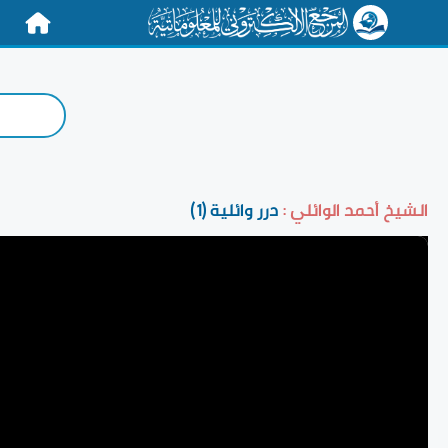
الرئيسية
الشيخ أحمد الوائلي :
درر وائلية (1)