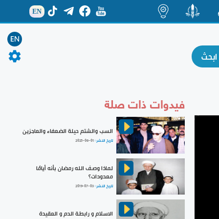
EN
ة
منشور
اضاءات
EN
فيدوات ذات صلة
السب والشتم حيلة الضعفاء والعاجزين
تاريخ النشر :
2025-06-01
لماذا وصف الله رمضان بأنه أيامًا
معدودات؟
تاريخ النشر :
2019-07-03
الاسلام و رابطة الدم و العقيدة