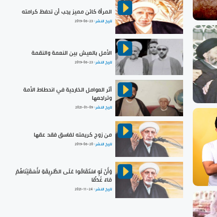
المرأة كائن مميز يجب أن تحفظ كرامته
تاريخ النشر :
2019-06-23
الأمل بالعيش بين النعمة والنقمة
تاريخ النشر :
2019-06-23
أثر العوامل الخارجية في انحطاط الأمة
وتراجعها
تاريخ النشر :
2021-01-09
من زوج كريمته لفاسق فقد عقها
تاريخ النشر :
2019-06-20
وَأَنْ لَوِ اسْتَقَامُوا عَلَى الطَّرِيقَةِ لأَسْقَيْنَاهُمْ
مَاءً غَدَقًا
تاريخ النشر :
2021-11-24