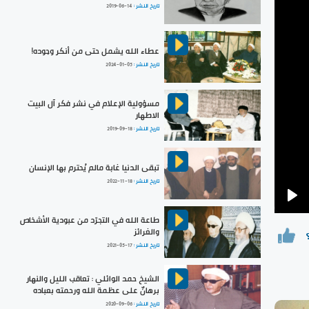
تاريخ النشر :
2019-06-14
عطاء الله يشمل حتى من أنكر وجوده!
تاريخ النشر :
2024-01-05
مسؤولية الإعلام في نشر فكر آل البيت
الاطهار
تاريخ النشر :
2019-09-18
تبقى الدنيا غابة مالم يُحترم بها الإنسان
تاريخ النشر :
2022-11-18
Pla
طاعة الله في التجرّد من عبودية الأشخاص
والغرائز
تاريخ النشر :
2021-05-17
الشيخ حمد الوائلي : تعاقب الليل والنهار
برهانٌ على عظمة الله ورحمته بعباده
تاريخ النشر :
2020-09-06