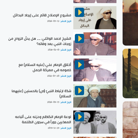
مشروع الإصلاح قائم على إيجاد البدائل
تاريخ النشر :
2024-05-12
الشيخ احمد الوائلي __ هل يحلّ الزواج من
زوجات النبي بعد وفاته؟
تاريخ النشر :
2026-02-10
أخلاق الإمام علي (عليه السلام) مع
خصومه في معركة الجمل
تاريخ النشر :
2022-07-20
شدّة ارتباط النبيّ (ص) بالحسنين (عليهما
السلام)
تاريخ النشر :
2024-09-15
لوعة الإمام الكاظم وحزنه على أتباعه
المعذبين جوراً في سجون الظلمة
تاريخ النشر :
2019-12-29