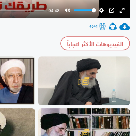
-04:48
Mute
Settings
PIP
Enter
fullscr
4641
الفيديوهات الأكثر اعجاباً