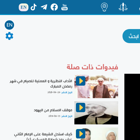
EN
ة
منشور
اضاءات
EN
فيدوات ذات صلة
الآداب النظرية و العملية للصيام في شهر
رمضان المبارك
تاريخ النشر :
2020-04-29
موقف الاسلام من اليهود
تاريخ النشر :
2019-06-15
كيف استدل الشيعة على الإمام الثاني
عشر بعد شهادة العسكري (ع)