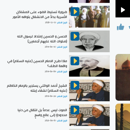
ضرورة تسليط الضوء على المشاكل
Pla
الأسرية بدلاً من الانشغال بتوافه الأمور
تاريخ النشر :
2020-12-13
الحسن و الحسين إمتداد لرسول الله
(صلوات الله عليهم أجمعين)
تاريخ النشر :
2019-06-14
ماذا طرح الامام الحسين (عليه السلام) في
واقعة الطف؟
تاريخ النشر :
2019-06-09
الشيخ أحمد الوائلي يستجير بالإمام الكاظم
(عليه السلام) لشفاء إبنته
تاريخ النشر :
2019-06-28
الموت ليس عدماً بل انتقال من دنيا
محدودةٍ إلى عالمٍ واسعٍ
تاريخ النشر :
2025-06-01