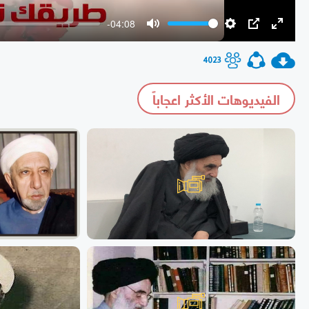
-04:08
Mute
Settings
PIP
Enter
fullscr
4023
الفيديوهات الأكثر اعجاباً