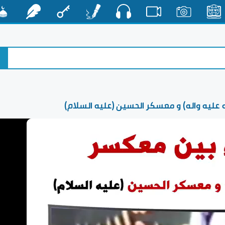
صوت
الأخبار
صور
فيديو
أقلام
مفتاح
رشفات
مشكا
 عليه واله) و معسكر الحسين (عليه السلام)