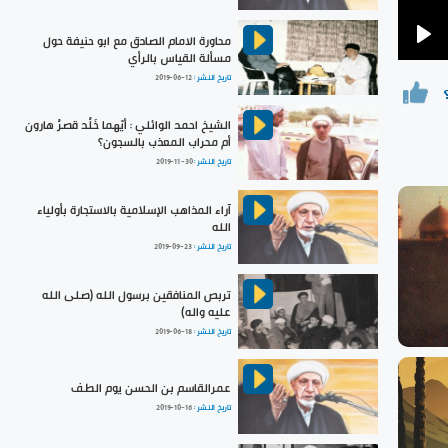
محاورة الامام الصادق مع ابو حنيفة حول
Pla
مسألة القياس بالرأي
تاريخ النشر :
2019-06-12
الشيخ احمد الوائلي : أيّهما خَلُد قصرُ هارون
أم محراب المعذب بالسجون؟
تاريخ النشر :
2019-11-30
آراء المذاهب الإسلامية بالاستجارة بأولياء
الله
تاريخ النشر :
2019-09-23
تربص المنافقين برسول الله (صلى الله
عليه واله)
تاريخ النشر :
2019-06-18
عمرالقاسم بن الحسن يوم الطف
تاريخ النشر :
2019-10-16