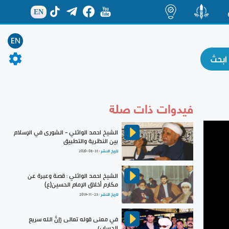
EN
ة
منشور
اضاءات
EN
فيدوات ذات صلة
الشيخ احمد الوائلي - الشورى في الإسلام
بين النظرية والتطبيق
تاريخ النشر :
2020-08-31
الشيخ احمد الوائلي : قصة وعبرة عن
مكارم أخلاق الإمام الحسين(ع)
تاريخ النشر :
2019-11-23
في معنى قوله تعالى {إنَّ الله سريع
الحساب}