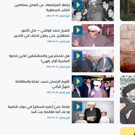
إبتعاد المجتمعات عن العمل بمضامين
الكتب السماوية
تاريخ النشر :
2022-01-09
الشيخ احمد الوائلي -- تذل الأمور
للمقادير..حتى يكون الحتف في التدبير
تاريخ النشر :
2026-02-19
هل للمخترعين والمكتشفين الذين خدموا
البشرية ثواب إلهي؟
تاريخ النشر :
2024-09-13
تقييم الإنسان حسب عمله واستقامته
منهجٌ قرآني
تاريخ النشر :
2021-10-28
ولادة عليٍّ (عليه السلام) في جوف الكعبة
ودعاء أمه فاطمة بنت أسد
تاريخ النشر :
2021-01-31