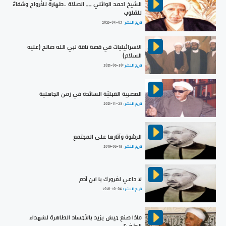
الشيخ احمد الوائلي __ الصلاة ..طهارةٌ للأرواح وشفاءٌ
للقلوب
تاريخ النشر :
2026-04-05
الاسرائيليات في قصة ناقة نبي الله صالح (عليه
السلام)
تاريخ النشر :
2021-06-30
العصبية القبليّة السائدة في زمن الجاهلية
تاريخ النشر :
2021-11-23
الرشوة وآثارها على المجتمع
تاريخ النشر :
2019-06-18
لا داعي لغرورك يا ابن آدم
تاريخ النشر :
2020-10-04
ماذا صنع جيش يزيد بالأجساد الطاهرة لشهداء