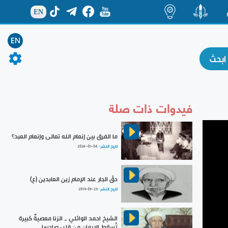
EN
ة
منشور
اضاءات
EN
فيدوات ذات صلة
ما الفرق بين إنعام الله تعالى وإنعام العبد؟
تاريخ النشر :
2024-01-04
حقّ الجار عند الإمام زين العابدين (ع)
تاريخ النشر :
2019-09-29
الشيخ احمد الوائلي _ الزنا معصيةٌ كبيرة
تُسقط الإيمان من قلب صاحبها