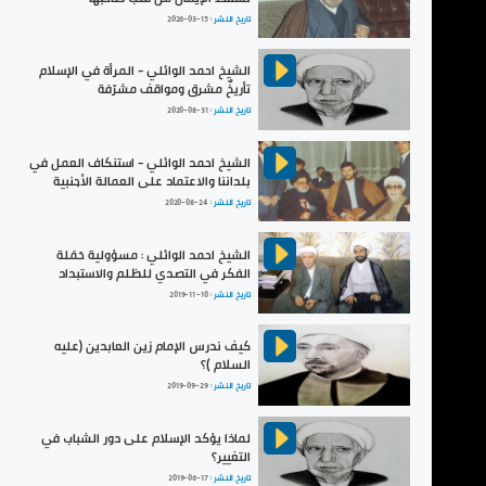
تاريخ النشر :
2026-03-15
الشيخ احمد الوائلي - المرأة في الإسلام
تأريخٌ مشرق ومواقف مشرّفة
تاريخ النشر :
2020-08-31
الشيخ احمد الوائلي - استنكاف العمل في
بلداننا والاعتماد على العمالة الأجنبية
تاريخ النشر :
2020-08-24
الشيخ احمد الوائلي : مسؤولية حَمَلة
الفكر في التصدي للظلم والاستبداد
تاريخ النشر :
2019-11-10
كيف ندرس الإمام زين العابدين (عليه
السلام )؟
تاريخ النشر :
2019-09-29
لماذا يؤكد الإسلام على دور الشباب في
التغيير؟
تاريخ النشر :
2019-06-17