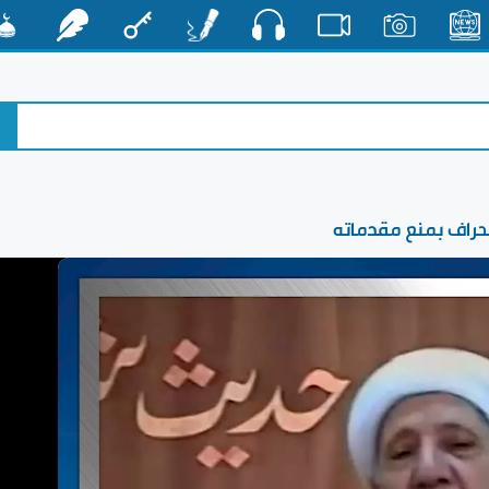
صوت
الأخبار
صور
فيديو
أقلام
مفتاح
رشفات
مشكا
انحراف بمنع مقدماته