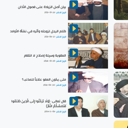
بيان أصل الزيادة على فصول الأذان
تاريخ النشر :
2021-10-26
ظلم الرجل لزوجته وأثره في نشأة الأولاد
تاريخ النشر :
2021-06-21
العقوبة وسيلة إصلاح لا انتقام
تاريخ النشر :
2024-10-20
متى يكون العفو علاجاً للمذنب؟
تاريخ النشر :
2022-04-24
قال تعالى : (وَلَا تَرْكَنُوا إِلَى الَّذِينَ ظَلَمُوا
فَتَمَسَّكُمُ النَّارُ)
تاريخ النشر :
2019-11-09