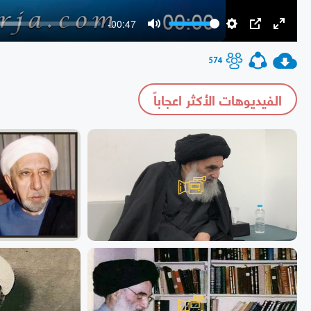
-00:47
Mute
Settings
PIP
Enter
fullscr
574
الفيديوهات الأكثر اعجاباً