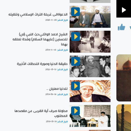
الدعوةالى غربلة التراث الإسلامي وتنقيته
Pla
تاريخ النشر :
2020-11-30
الشيخ احمد الوائلي:حبّ النبي (ص)
للحسنين (عليهما السلام) وشدة تعلقه
بهما
تاريخ النشر :
2019-11-14
حقيقة الدنيا وصورة اللحظات الأخيرة
تاريخ النشر :
2022-10-13
للدنيا معنيان ..
تاريخ النشر :
2019-09-18
محاولة صرف آية القربى عن مقصدها
المطلوب
تاريخ النشر :
2019-10-19