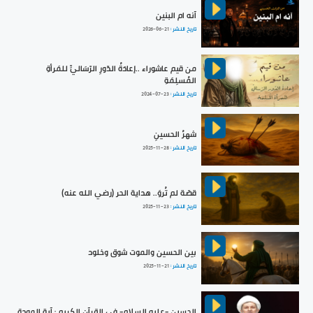
آنه ام البنين
تاريخ النشر :
2026-06-21
من قيم عاشوراء ..إعادَةُ الدّورِ الرّسَاليِّ للمَرأةِ
المُسلِمَةِ
تاريخ النشر :
2024-07-23
شهرُ الحسينِ
تاريخ النشر :
2025-11-28
قصّة لم تُروَ.. هداية الحر (رضي الله عنه)
تاريخ النشر :
2025-11-23
بين الحسين والموت شوق وخلود
تاريخ النشر :
2025-11-21
الحسين -عليه السلام- في القرآن الكريم : آية المودة