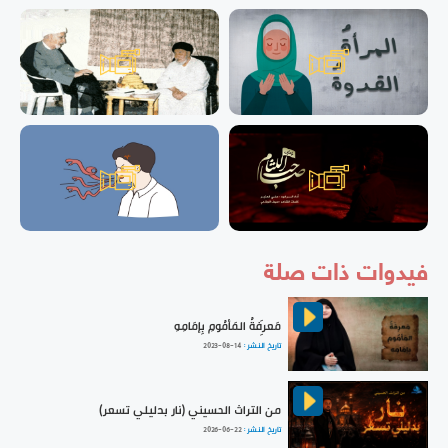
فيدوات ذات صلة
مَعرِفَةُ المَأمُومِ بِإمَامِهِ
تاريخ النشر :
2023-08-14
من التراث الحسيني (نار بدليلي تسعر)
تاريخ النشر :
2026-06-22