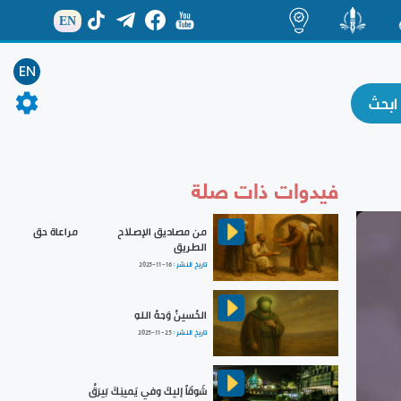
EN
ة
منشور
اضاءات
EN
فيدوات ذات صلة
من مصاديق الإصلاح || مراعاة حق
الطريق
تاريخ النشر :
2025-11-16
الحُسينُ وَجهُ اللهِ
تاريخ النشر :
2025-11-25
شَوقَاً إليكَ وفي يَمينِكَ بَيرَقُ