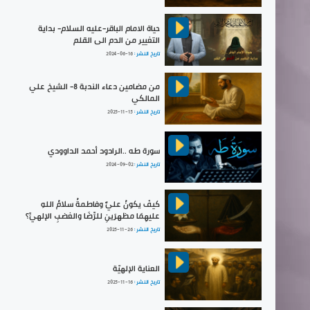
حياة الامام الباقر-عليه السلام- بداية
التغيير من الدم الى القلم
تاريخ النشر :
2024-06-16
من مضامين دعاء الندبة 8- الشيخ علي
المالكي
تاريخ النشر :
2025-11-15
سورة طه ..الرادود أحمد الداوودي
تاريخ النشر :
2024-09-02
كيفَ يكونُ عليٌّ وفاطمةُ سلامُ اللهِ
عليهِمَا مظهرَينِ للرِّضَا والغضبِ الإلهيِّ؟
تاريخ النشر :
2025-11-26
العناية الإلهيّة
تاريخ النشر :
2025-11-16