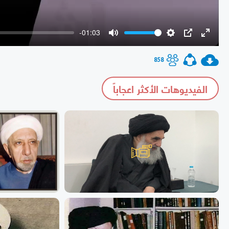
-01:03
Mute
Settings
PIP
Enter
fullscr
858
الفيديوهات الأكثر اعجاباً