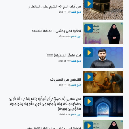
من آداب الحج 3- الشيخ علي المالكي
تاريخ النشر :
2025-11-15
تذكرة لمن يخشى - الحلقة التاسعة
تاريخ النشر :
2025-12-03
احذر (سُكْرُ الخطيئة) ‼️‼️‼️
تاريخ النشر :
2023-05-05
التنافس في المعروف
تاريخ النشر :
2025-11-15
قال تعالى: ﴿أَمْ حَسِبْتُمْ أَن تُتْرَكُوا وَلَمَّا يَعْلَمِ اللَّهُ الَّذِينَ
جَاهَدُوا مِنكُمْ وَلَمْ يَتَّخِذُوا مِن دُونِ اللَّهِ وَلَا رَسُولِهِ وَلَا
الْمُؤْمِنِينَ وَلِيجَةً﴾
تاريخ النشر :
2024-02-26
تذكرة لمن يخشى - الحلقة الثانية عشر