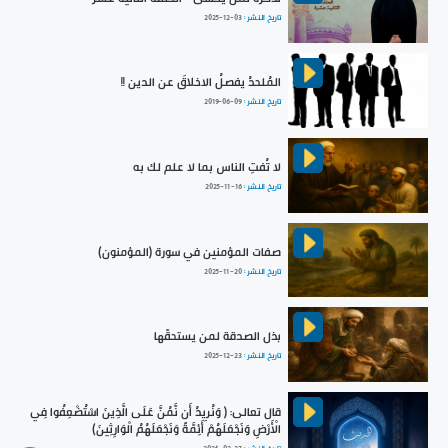
تاريخ النشر :
2025-12-03
المُلحدُ يفصلُ الاخلاقَ عن الدين !!
تاريخ النشر :
2019-06-09
لا تُفتِ الناس بما لا علم لك به
تاريخ النشر :
2025-11-16
صفات المؤمنين في سورة (المؤمنون)
تاريخ النشر :
2025-11-20
بذل الصدقة لمن يستحقّها
تاريخ النشر :
2025-12-23
قال تعالى: ﴿ وَنُرِيدُ أَن نَّمُنَّ عَلَى الَّذِينَ اسْتُضْعِفُوا فِي
الْأَرْضِ وَنَجْعَلَهُمْ أَئِمَّةً وَنَجْعَلَهُمُ الْوَارِثِينَ﴾