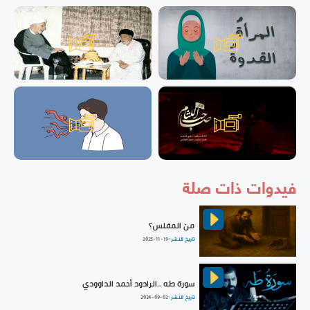
فيدوات ذات صلة
من المفلس؟
تاريخ النشر :
2025-11-19
سورة طه ..الرادود أحمد الداوودي
تاريخ النشر :
2024-09-02