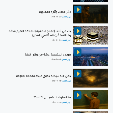
ذكر الموت وآثاره المعنوية
تاريخ النشر :
2025-11-27
جاء في كتابِ (عقائدِ الإماميةِ) للعلامّة الشيخ محمّد
رضا المُظفَّر(عقيدتُنا في العَدْلِ)
تاريخ النشر :
2021-03-01
كربلاء المقدسة روضة من رياض الجنة
تاريخ النشر :
2019-06-24
جعل الله سبحانه حقوق عباده مقدمة لحقوقه
تاريخ النشر :
2025-11-16
ما السلوك الحكيم من التلميذ؟
تاريخ النشر :
2025-11-17