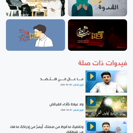
فيدوات ذات صلة
مــــا عــــالَ مَــــنِ اقــــتَــصَـــدَ
تاريخ النشر :
2023-05-05
ولا عبادة كأداء الفرائض
تاريخ النشر :
2024-02-01
وتلافيكَ ما فَرَطَ من صمتكَ، أَيسَرُ من إِدراككَ ما فاتَ
مِن مَنطِقِك