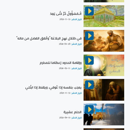
الْـمَسْؤُولُ حُرٌّ حَتَّى يَعِدَ
تاريخ النشر :
2023-11-13
في ظلال نهج البلاغة ”وأنفق الفضل من ماله“
تاريخ النشر :
2026-03-20
وإقامة الحدود إعظاما للمحارم
تاريخ النشر :
2024-03-11
يعجب بنفسه إذا عُوفي، ويقنط إذا ابتُلي
تاريخ النشر :
2025-11-13
الحلم عشيرة
تاريخ النشر :
2023-09-15