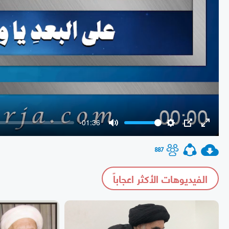
-01:36
Mute
Settings
PIP
Enter
fullscr
887
الفيديوهات الأكثر اعجاباً