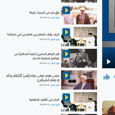
إتقِ شرَ من أحسنتَ إليه!!
تاريخ النشر :
2019-06-16
كيف يقف الامام زين العابدين في صلاته؟
تاريخ النشر :
2019-06-06
قبر الإمام الحسين (عليه السلام) من
مواضع استجابة الدعاء
تاريخ النشر :
2019-06-14
Pla
معنى قوله تعالى: {وَمَا يُؤْمِنُ أَكْثَرُهُمْ بِاللَّهِ
إِلا وَهُمْ مُشْرِكُونَ}
تاريخ النشر :
2022-06-09
الحذر من تقاليد الجاهلية
تاريخ النشر :
2019-06-14