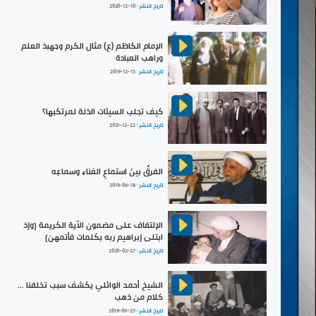
تاريخ النشر :
2020-12-10
الإمام الكاظم (ع) مثال الكرم وجهبذ العلم
وراهب العبادة
تاريخ النشر :
2019-12-15
كيف تجلب السيئات الذلة لمرتكبها؟
تاريخ النشر :
2021-12-22
الفرقُ بينَ استماعِ الغناءِ وسماعِه
تاريخ النشر :
2019-06-18
الإلتفاف على مضمون الآية الكريمة {وإذ
ابتلى إبراهيم ربه بكلمات فأتمهن}
تاريخ النشر :
2020-02-27
الشيخ أحمد الوائلي يكشف سبب تخلفنا ...
كلام من ذهب
تاريخ النشر :
2019-06-25