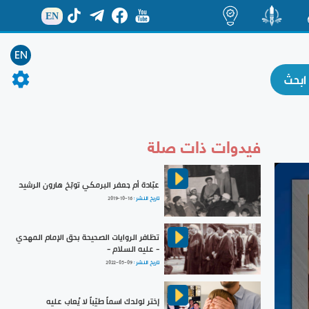
EN
ة
منشور
اضاءات
EN
فيدوات ذات صلة
عبّادة أم جعفر البرمكي توبّخ هارون الرشيد
تاريخ النشر :
2019-10-16
تظافر الروايات الصحيحة بحق الإمام المهدي
- عليه السلام -
تاريخ النشر :
2022-05-09
إختر لولدك اسماً طيّباً لا يُعاب عليه