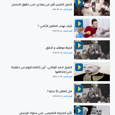
الدول الكبرى أول من يعتدي على حقوق الانسان
تاريخ النشر :
2019-06-14
كيف نهذب الطفل الأناني ؟
تاريخ النشر :
2019-09-22
الحياة مواقف و أخلاق
تاريخ النشر :
2019-07-02
الشيخ احمد الوائلي : أين حُكامنا اليوم من حكومة
عليٍّ ونزاهتها
تاريخ النشر :
2019-11-09
هل العقل لهُ حدود؟
تاريخ النشر :
2019-06-18
تأثير المحيط التعليمي على سلوك الإنسان