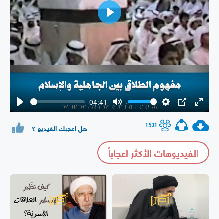
Play
-04:41
Play
Mute
Settings
PIP
Enter
fullsc
1531
هل اعجبك الفيديو ؟
الفيديوهات الأكثر اعجاباً