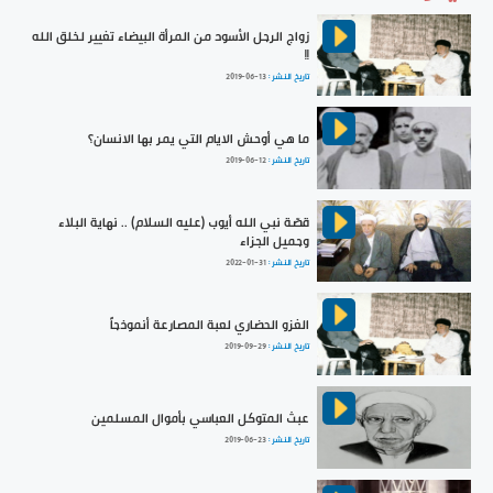
زواج الرجل الأسود من المرأة البيضاء تغيير لخلق الله
!!
تاريخ النشر :
2019-06-13
ما هي أوحش الايام التي يمر بها الانسان؟
تاريخ النشر :
2019-06-12
قصّة نبي الله أيوب (عليه السلام) .. نهاية البلاء
وجميل الجزاء
تاريخ النشر :
2022-01-31
الغزو الحضاري لعبة المصارعة أنموذجاً
تاريخ النشر :
2019-09-29
عبث المتوكل العباسي بأموال المسلمين
تاريخ النشر :
2019-06-23